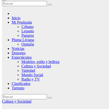
Inicio
Mi Península
Cóbano
Lepanto
Paquera
Pluma Liviana
Opinión
Noticias
Deportes
Espectáculos
Modelos, estilo y belleza
Cultura y Sociedad
Variedad
Mundo Social
Radio y TV
Clasificados
Turismo
Cultura y Sociedad