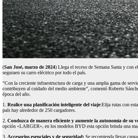
(
San José, marzo de 2024
) Llega el receso de Semana Santa y con ell
seguraen su carro eléctrico por todo el país.
“Con la creciente infraestructura de carga y una amplia gama de servic
contribuyen al cuidado del medio ambiente”, comentó Roberto Sánchez
época del año.
1.
Realice una planificación
i
nteligente de
l
v
iaje
:Elija rutas con est
país hay alrededor de 250 cargadores.
2.
Condu
zca
de manera
e
ficien
te
y
aumente la autonomía de su v
opción «LARGER», en los modelos BYD esta opción brinda una mayor r
3.
Accesorios
esenciales y de seguridad:
Se recomienda llevar cargad