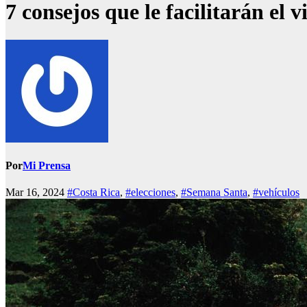
7 consejos que le facilitarán el
Por
Mi Prensa
Mar 16, 2024
#Costa Rica
,
#elecciones
,
#Semana Santa
,
#vehículos