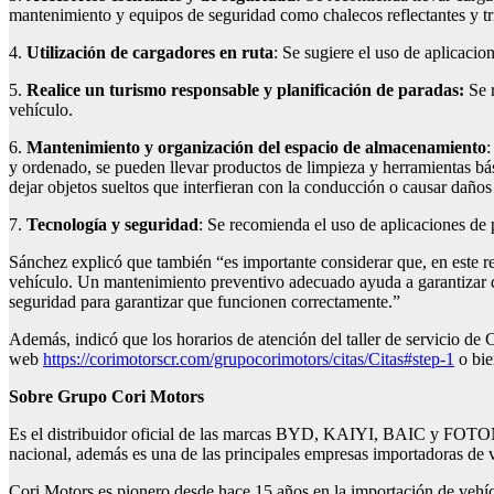
mantenimiento y equipos de seguridad como chalecos reflectantes y tr
4.
Utilización de
c
argadores en
r
uta
: Se sugiere el uso de aplicacio
5.
Realice un t
urismo
r
esponsable y
p
lanificación de
p
aradas:
Se r
vehículo.
6.
Mantenimiento y
o
rganización del
e
spacio de
a
lmacenamiento
:
y ordenado, se pueden llevar productos de limpieza y herramientas bás
dejar objetos sueltos que interfieran con la conducción o causar daños
7.
Tecnología y
s
eguridad
: Se recomienda el uso de aplicaciones de 
Sánchez explicó que también “es importante considerar que, en este re
vehículo. Un mantenimiento preventivo adecuado ayuda a garantizar que
seguridad para garantizar que funcionen correctamente.”
Además, indicó que los horarios de atención del taller de servicio de
web
https://corimotorscr.com/grupocorimotors/citas/Citas#step-1
o bie
Sobre Grupo Cori Motors
Es el distribuidor oficial de las marcas BYD, KAIYI, BAIC y FOTON en
nacional, además es una de las principales empresas importadoras de ve
Cori Motors es pionero desde hace 15 años en la importación de vehícu