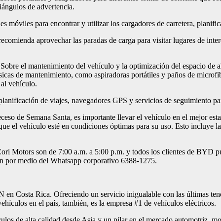
iángulos de advertencia.
nes móviles para encontrar y utilizar los cargadores de carretera, planif
ecomienda aprovechar las paradas de carga para visitar lugares de interé
 Sobre el mantenimiento del vehículo y la optimización del espacio de 
icas de mantenimiento, como aspiradoras portátiles y paños de microfib
 al vehículo.
planificación de viajes, navegadores GPS y servicios de seguimiento par
ceso de Semana Santa, es importante llevar el vehículo en el mejor esta
 el vehículo esté en condiciones óptimas para su uso. Esto incluye la 
 Cori Motors son de 7:00 a.m. a 5:00 p.m. y todos los clientes de BYD 
n por medio del Whatsapp corporativo 6388-1275.
 Costa Rica. Ofreciendo un servicio inigualable con las últimas tenden
hículos en el país, también, es la empresa #1 de vehículos eléctricos.
los de alta calidad desde Asia y un pilar en el mercado automotriz, mov