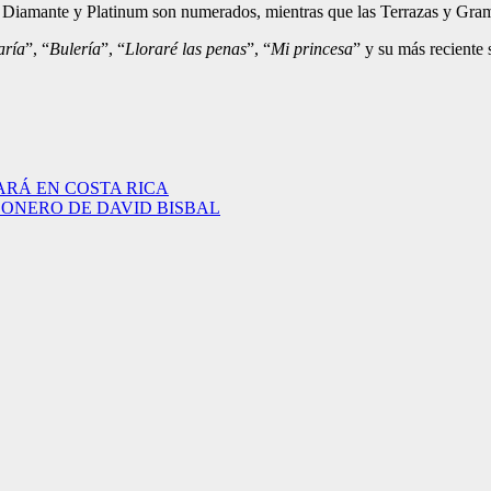
las Diamante y Platinum son numerados, mientras que las Terrazas y Gra
aría
”, “
Bulería
”, “
Lloraré las penas
”, “
Mi princesa
” y su más reciente 
ARÁ EN COSTA RICA
LONERO DE DAVID BISBAL