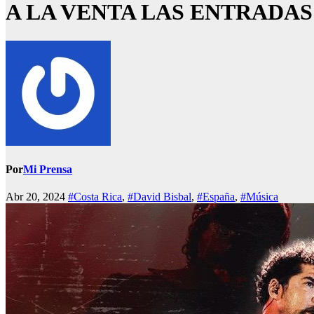
A LA VENTA LAS ENTRADAS
Por
Mi Prensa
Abr 20, 2024
#Costa Rica
,
#David Bisbal
,
#España
,
#Música