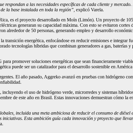
e respondan a las necesidades específicas de cada cliente y mercado. E
 de la base instalada en toda la región”,
explicó Varela.
Rica, es el proyecto desarrollado en Moín (Limón). Un proyecto de 105
oeléctricas generaran su capacidad máxima. Con esto se evitaron cortes de
aron alrededor de 50 personas, generando empleo y desarrollo económic
a transición energética, enfocándose en reducir emisiones e integrar fu
rado tecnologías híbridas que combinan generadores a gas, baterías y pa
ara promover soluciones energéticas que sean financieramente viables
gética puede ser un catalizador para el desarrollo sostenible en América 
ergentes. El año pasado, Aggreko avanzó en pruebas con hidrógeno com
nfiabilidad.
 incluyendo el uso de hidrógeno verde, microrredes y sistemas híbrido
mbre de este año en Brasil. Estas innovaciones demuestran cómo la emp
lobales, incluida una meta ambiciosa de reducir el consumo de diésel
s iniciativas. Esta ambición guía cada innovación y proyecto que llev
a.