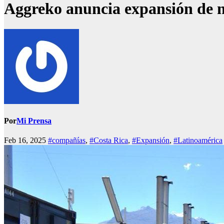
Aggreko anuncia expansión de 
Por
Mi Prensa
Feb 16, 2025
#compañías
,
#Costa Rica
,
#Expansión
,
#Latinoamérica