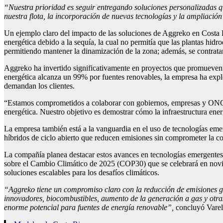
“Nuestra prioridad es seguir entregando soluciones personalizadas qu
nuestra flota, la incorporación de nuevas tecnologías y la ampliación
Un ejemplo claro del impacto de las soluciones de Aggreko en Costa 
energética debido a la sequía, la cual no permitía que las plantas hidr
permitiendo mantener la dinamización de la zona; además, se contrat
Aggreko ha invertido significativamente en proyectos que promueven l
energética alcanza un 99% por fuentes renovables, la empresa ha explo
demandan los clientes.
“Estamos comprometidos a colaborar con gobiernos, empresas y ONG p
energética. Nuestro objetivo es demostrar cómo la infraestructura ener
La empresa también está a la vanguardia en el uso de tecnologías em
híbridos de ciclo abierto que reducen emisiones sin comprometer la co
La compañía planea destacar estos avances en tecnologías emergentes,
sobre el Cambio Climático de 2025 (COP30) que se celebrará en novie
soluciones escalables para los desafíos climáticos.
“Aggreko tiene un compromiso claro con la reducción de emisiones g
innovadores, biocombustibles, aumento de la generación a gas y otra
enorme potencial para fuentes de energía renovable”,
concluyó Varel