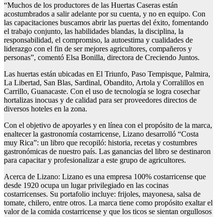
“Muchos de los productores de las Huertas Caseras están
acostumbrados a salir adelante por su cuenta, y no en equipo. Con
las capacitaciones buscamos abrir las puertas del éxito, fomentando
el trabajo conjunto, las habilidades blandas, la disciplina, la
responsabilidad, el compromiso, la autoestima y cualidades de
liderazgo con el fin de ser mejores agricultores, compañeros y
personas”, comentó Elsa Bonilla, directora de Creciendo Juntos.
Las huertas están ubicadas en El Triunfo, Paso Tempisque, Palmira,
La Libertad, San Blas, Sardinal, Obandito, Artola y Corralillos en
Carrillo, Guanacaste. Con el uso de tecnología se logra cosechar
hortalizas inocuas y de calidad para ser proveedores directos de
diversos hoteles en la zona.
Con el objetivo de apoyarles y en línea con el propósito de la marca,
enaltecer la gastronomía costarricense, Lizano desarrolló “Costa
muy Rica”: un libro que recopiló: historia, recetas y costumbres
gastronómicas de nuestro país. Las ganancias del libro se destinaron
para capacitar y profesionalizar a este grupo de agricultores.
Acerca de Lizano: Lizano es una empresa 100% costarricense que
desde 1920 ocupa un lugar privilegiado en las cocinas
costarricenses. Su portafolio incluye: frijoles, mayonesa, salsa de
tomate, chilero, entre otros. La marca tiene como propósito exaltar el
valor de la comida costarricense y que los ticos se sientan orgullosos