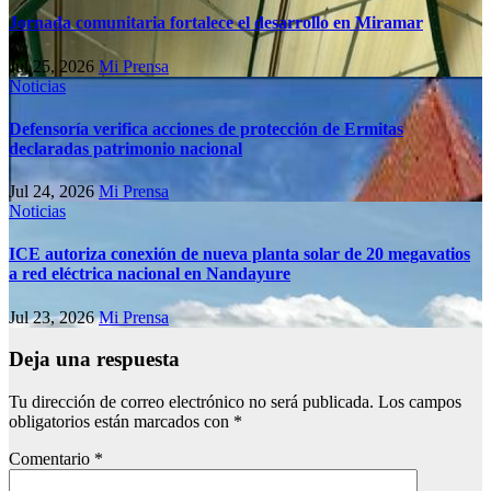
Jornada comunitaria fortalece el desarrollo en Miramar
Jul 25, 2026
Mi Prensa
Noticias
Defensoría verifica acciones de protección de Ermitas
declaradas patrimonio nacional
Jul 24, 2026
Mi Prensa
Noticias
ICE autoriza conexión de nueva planta solar de 20 megavatios
a red eléctrica nacional en Nandayure
Jul 23, 2026
Mi Prensa
Deja una respuesta
Tu dirección de correo electrónico no será publicada.
Los campos
obligatorios están marcados con
*
Comentario
*