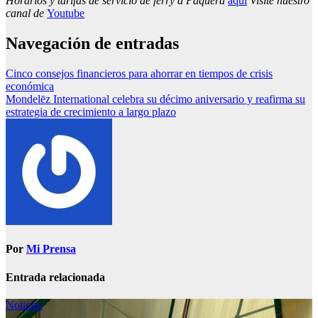
Horarios y tarifas de servicio de ferry a Paquera
aquí
Visite nuestro
canal de
Youtube
Navegación de entradas
Cinco consejos financieros para ahorrar en tiempos de crisis
económica
Mondelēz International celebra su décimo aniversario y reafirma su
estrategia de crecimiento a largo plazo
Por
Mi Prensa
Entrada relacionada
Noticias