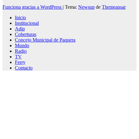
Funciona gracias a WordPress
|
Tema:
Newsup
de
Themeansar
Inicio
Institucional
Adip
Coberturas
Concejo Municipal de Paquera
Mundo
Radio
TV
Ferry
Contacto