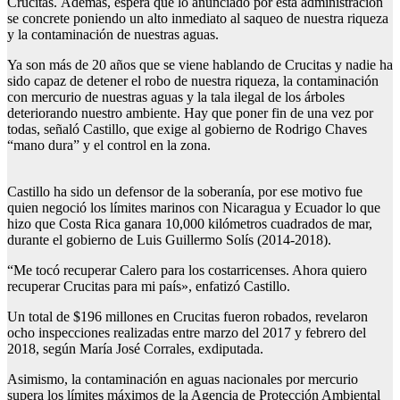
Crucitas. Además, espera que lo anunciado por esta administración
se concrete poniendo un alto inmediato al saqueo de nuestra riqueza
y la contaminación de nuestras aguas.
Ya son más de 20 años que se viene hablando de Crucitas y nadie ha
sido capaz de detener el robo de nuestra riqueza, la contaminación
con mercurio de nuestras aguas y la tala ilegal de los árboles
deteriorando nuestro ambiente. Hay que poner fin de una vez por
todas, señaló Castillo, que exige al gobierno de Rodrigo Chaves
“mano dura” y el control en la zona.
Castillo ha sido un defensor de la soberanía, por ese motivo fue
quien negoció los límites marinos con Nicaragua y Ecuador lo que
hizo que Costa Rica ganara 10,000 kilómetros cuadrados de mar,
durante el gobierno de Luis Guillermo Solís (2014-2018).
“Me tocó recuperar Calero para los costarricenses. Ahora quiero
recuperar Crucitas para mi país», enfatizó Castillo.
Un total de $196 millones en Crucitas fueron robados, revelaron
ocho inspecciones realizadas entre marzo del 2017 y febrero del
2018, según María José Corrales, exdiputada.
Asimismo, la contaminación en aguas nacionales por mercurio
supera los límites máximos de la Agencia de Protección Ambiental