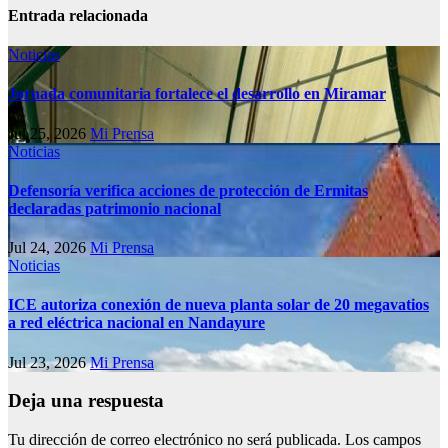
Entrada relacionada
Noticias
Jornada comunitaria fortalece el desarrollo en Miramar
Jul 25, 2026
Mi Prensa
Noticias
Defensoría verifica acciones de protección de Ermitas
declaradas patrimonio nacional
Jul 24, 2026
Mi Prensa
Noticias
ICE autoriza conexión de nueva planta solar de 20 megavatios
a red eléctrica nacional en Nandayure
Jul 23, 2026
Mi Prensa
Deja una respuesta
Tu dirección de correo electrónico no será publicada.
Los campos