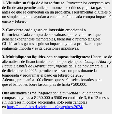
1. Visualice su flujo de dinero futuro
: Proyectar los compromisos
de fin de año permite anticipar momentos críticos y ajustar gastos
antes de que se conviertan en un problema. Herramientas digitales o
un simple diagrama ayudan a entender cómo cada compra impactará
enero y febrero.
2. Convierta cada gasto en inversión emocional o
financiera
: Cada compra debe evaluarse por el valor real que
genera: experiencias memorables, bienestar o retorno tangible.
Clasificar los gastos según su impacto ayuda a priorizar lo que
realmente importa y evita decisiones impulsivas.
3. Multiplique su liquidez con compras inteligentes
:
Hacer uso de
alternativas de financiamiento
como, por ejemplo, “
Compre Ahora y
Pague Después de Davivienda
”
, vigente del 1 de noviembre al 31
de diciembre de 2025, permiten realizar compras durante la
temporada y programar el pago en febrero de 2026.
Además, premiará a 100 clientes que serán seleccionados para
que el banco les borre lascompras de hasta ¢500,000.
Otra alternativa es “
A Paguitos con Davivienda
”
, que financia
compras mayores a ₡250.000 o $500 en cuotas de 3, 6 o 12 meses
sin intereses ni costos adicionales, solo registrándolas
en
https://beneficios.davivienda.cr/apaguitos-2024/