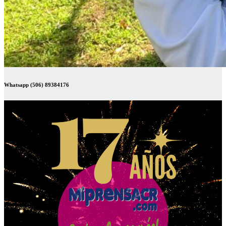
Whatsapp (506) 89384176