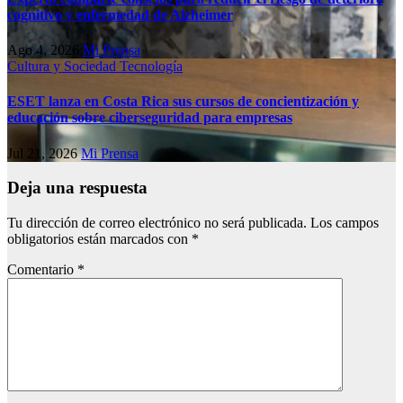
cognitivo у enfermedad de Alzheimer
Ago 4, 2026
Mi Prensa
Cultura y Sociedad
Tecnología
ESET lanza en Costa Rica sus cursos de concientización y
educación sobre ciberseguridad para empresas
Jul 21, 2026
Mi Prensa
Deja una respuesta
Tu dirección de correo electrónico no será publicada.
Los campos
obligatorios están marcados con
*
Comentario
*