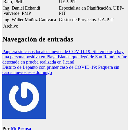
Rato, PMP
UEP-PIT
Ing. Daniel Echandi
Especialista en Planificación. UEP-
Valverde, PMP
PIT
Ing. Walter Muñoz Caravaca
Gestor de Proyectos. UA-PIT
Archivo
Navegación de entradas
Paquera sin casos locales nuevos de COVID-19: Sin embargo hay
una persona positiva en Playa Blanca que llegó de San Ramón y fue
detectada en prueba realizada en Jicaral
Distrito de Lepanto con primer caso de COVID-19: Paquera sin
casos nuevos este domingo
Por
Mi Prensa