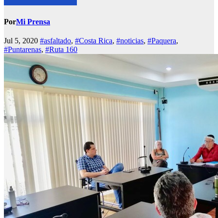
Por
Mi Prensa
Jul 5, 2020
#asfaltado
,
#Costa Rica
,
#noticias
,
#Paquera
,
#Puntarenas
,
#Ruta 160