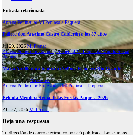
Entrada relacionada
Antena Peninsular
Mi Península
Paquera
Fallece don Anselmo Castro Calderón a los 87 años
Jul 29, 2026
Mi Prensa
Antena Peninsular
Cultura y Sociedad
Mi Península
Mundo Social
Paquera
María Auxiliadora tendrá su Señora Reina en Río Grande
May 18, 2026
Mi Prensa
Antena Peninsular
Enfiestados
Mi Península
Paquera
Belinda Méndez: Reina de las Fiestas Paquera 2026
Abr 27, 2026
Mi Prensa
Deja una respuesta
Tu dirección de correo electrónico no será publicada.
Los campos