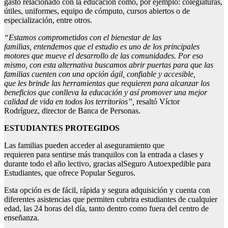
gasto relacionado con la educación como, por ejemplo: colegiaturas,
útiles, uniformes, equipo de cómputo, cursos abiertos o de
especialización, entre otros.
“
Estamos comprometidos
con el bienestar de las
familias,
entendemos que el estudio es uno de los principales
motores que mueve el desarrollo
de las comunidades.
Por eso
mismo,
con esta alternativa
buscamos
abrir puertas para
que las
familias cuenten con una opción
ágil,
confiable y accesible,
que
les
brinde las herramientas que requieren para
alcanzar los
beneficios que conlleva la educación y así promover una mejor
calidad de vida
en todos los territorios
”,
resaltó Víctor
Rodríguez, director de Banca de Personas.
ESTUDIANTES PROTEGIDOS
Las familias pueden acceder al aseguramiento que
requieren para sentirse más tranquilos con la entrada a clases y
durante todo el año lectivo, gracias alSeguro Autoexpedible para
Estudiantes, que ofrece Popular Seguros.
Esta opción es de fácil, rápida y segura adquisición y cuenta con
diferentes asistencias que permiten cubrira estudiantes de cualquier
edad, las 24 horas del día, tanto dentro como fuera del centro de
enseñanza.