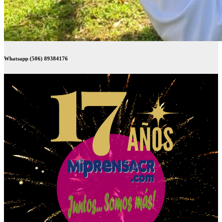
Whatsapp (506) 89384176