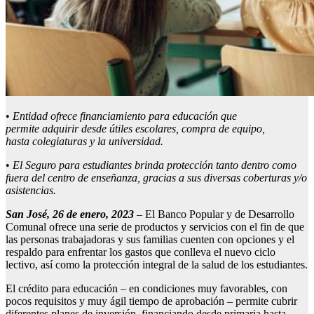
•
Entidad ofrece financiamiento para educación que
permite adquirir desde útiles escolares, compra de equipo,
hasta colegiaturas y la universidad.
•
E
l Seguro para
estudiantes
brinda protección
tanto dentro como
fuera del centro de enseñanza,
gracias a sus diversas
coberturas
y/o
asistencias
.
San José,
26
de
en
ero, 202
3
– El Banco Popular y de Desarrollo
Comunal ofrece una serie de productos y servicios con el fin de que
las personas trabajadoras y sus familias cuenten con opciones y el
respaldo para enfrentar los gastos que conlleva el nuevo ciclo
lectivo, así como la protección integral de la salud de los estudiantes.
El crédito para educación – en condiciones muy favorables, con
pocos requisitos y muy ágil tiempo de aprobación – permite cubrir
diferentes planes de inversión, financiando desde primaria hasta