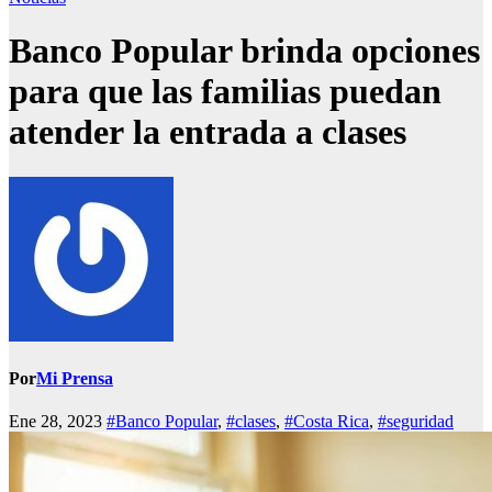
Banco Popular brinda opciones
para que las familias puedan
atender la entrada a clases
Por
Mi Prensa
Ene 28, 2023
#Banco Popular
,
#clases
,
#Costa Rica
,
#seguridad