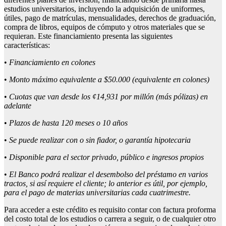
estudios universitarios, incluyendo la adquisición de uniformes,
útiles, pago de matrículas, mensualidades, derechos de graduación,
compra de libros, equipos de cómputo y otros materiales que se
requieran. Este financiamiento presenta las siguientes
características:
•
F
inanciamiento en colones
•
M
onto máximo equivalente a $5
0
.000
(equivalente en colones)
•
Cuotas que van desde
los
¢14,
931
por millón
(más pólizas) en
adelant
e
•
P
lazos de hasta
120 meses o
10 años
•
Se puede
realizar con o sin fiador
, o garantía hipotecaria
•
D
isponible para el sector privado
,
público e ingresos propios
•
El Banco podrá realizar el desembolso del préstamo en varios
tractos, si así
requiere el cliente
; lo anterior es útil, por ejemplo,
para el pago de materias universitarias cada cuatrimestre.
Para acceder a este crédito es requisito contar con factura proforma
del costo total de los estudios o carrera a seguir, o de cualquier otro