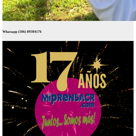
Whatsapp (506) 89384176