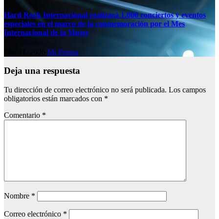
Hard Rock Internacional realizará 1.000 conciertos y eventos
especiales en el marco de la conmemoración por el Mes
Internacional de la Mujer
Mar 11, 2026
Mi Prensa
Deja una respuesta
Tu dirección de correo electrónico no será publicada.
Los campos
obligatorios están marcados con
*
Comentario
*
Nombre
*
Correo electrónico
*