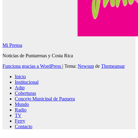
Mi Prensa
Noticias de Puntarenas y Costa Rica
Funciona gracias a WordPress
|
Tema:
Newsup
de
Themeansar
Inicio
Institucional
Adip
Coberturas
Concejo Municipal de Paquera
Mundo
Radio
TV
Ferry
Contacto