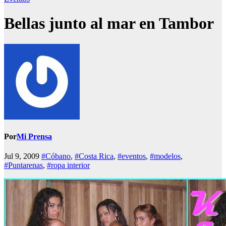
Bellas junto al mar en Tambor
Por
Mi Prensa
Jul 9, 2009
#Cóbano
,
#Costa Rica
,
#eventos
,
#modelos
,
#Puntarenas
,
#ropa interior