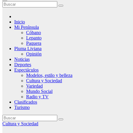
Inicio
Mi Península
Cóbano
Lepanto
Paquera
Pluma Liviana
Opinión
Noticias
Deportes
Espectáculos
Modelos, estilo y belleza
Cultura y Sociedad
Variedad
Mundo Social
Radio y TV
Clasificados
Turismo
Cultura y Sociedad