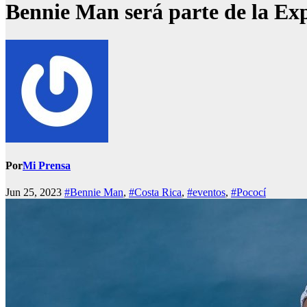
Bennie Man será parte de la Ex
Por
Mi Prensa
Jun 25, 2023
#Bennie Man
,
#Costa Rica
,
#eventos
,
#Pococí