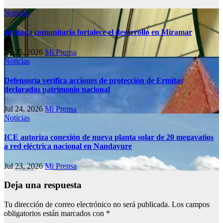
Noticias
Jornada comunitaria fortalece el desarrollo en Miramar
Jul 25, 2026
Mi Prensa
Noticias
Defensoría verifica acciones de protección de Ermitas
declaradas patrimonio nacional
Jul 24, 2026
Mi Prensa
Noticias
ICE autoriza conexión de nueva planta solar de 20 megavatios
a red eléctrica nacional en Nandayure
Jul 23, 2026
Mi Prensa
Deja una respuesta
Tu dirección de correo electrónico no será publicada.
Los campos
obligatorios están marcados con
*