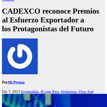
CADEXCO reconoce Premios
al Esfuerzo Exportador a
los Protagonistas del Futuro
Por
Mi Prensa
Dic 7, 2023
#compañías
,
#Costa Rica
,
#empresas
,
#San José