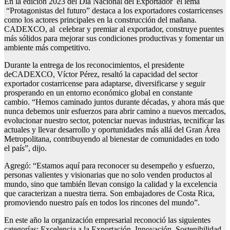
En la edición 2023 del Día Nacional del Exportador el lema
“Protagonistas del futuro” destaca a los exportadores costarricenses
como los actores principales en la construcción del mañana.
CADEXCO, al celebrar y premiar al exportador, construye puentes
más sólidos para mejorar sus condiciones productivas y fomentar un
ambiente más competitivo.
Durante la entrega de los reconocimientos, el presidente
deCADEXCO, Víctor Pérez, resaltó la capacidad del sector
exportador costarricense para adaptarse, diversificarse y seguir
prosperando en un entorno económico global en constante
cambio. “Hemos caminado juntos durante décadas, y ahora más que
nunca debemos unir esfuerzos para abrir camino a nuevos mercados,
evolucionar nuestro sector, potenciar nuevas industrias, tecnificar las
actuales y llevar desarrollo y oportunidades más allá del Gran Área
Metropolitana, contribuyendo al bienestar de comunidades en todo
el país”, dijo.
Agregó: “Estamos aquí para reconocer su desempeño y esfuerzo,
personas valientes y visionarias que no solo venden productos al
mundo, sino que también llevan consigo la calidad y la excelencia
que caracterizan a nuestra tierra. Son embajadores de Costa Rica,
promoviendo nuestro país en todos los rincones del mundo”.
En este año la organización empresarial reconoció las siguientes
categorías: Excelencia a la Exportación, Innovación, Sostenibilidad,