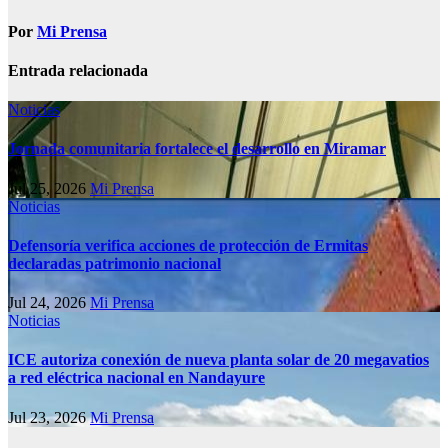
Por
Mi Prensa
Entrada relacionada
Noticias
Jornada comunitaria fortalece el desarrollo en Miramar
Jul 25, 2026
Mi Prensa
Noticias
Defensoría verifica acciones de protección de Ermitas
declaradas patrimonio nacional
Jul 24, 2026
Mi Prensa
Noticias
ICE autoriza conexión de nueva planta solar de 20 megavatios
a red eléctrica nacional en Nandayure
Jul 23, 2026
Mi Prensa