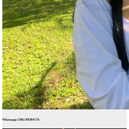
Whatsapp (506) 89384176