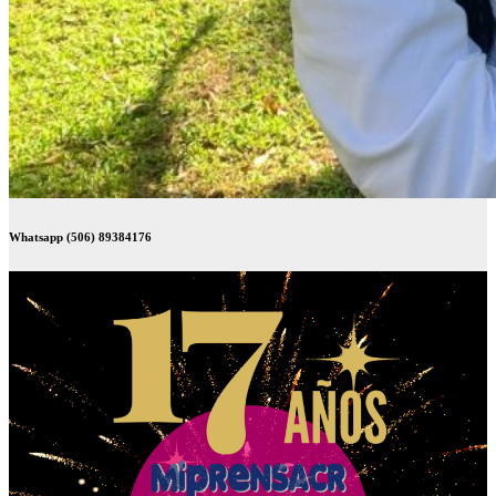
Whatsapp (506) 89384176