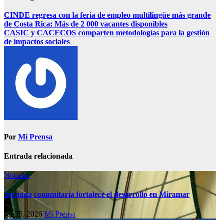
CINDE regresa con la feria de empleo multilingüe más grande
de Costa Rica: Más de 2 000 vacantes disponibles
CASIC y CACECOS comparten metodologías para la gestión
de impactos sociales
Por
Mi Prensa
Entrada relacionada
Noticias
Jornada comunitaria fortalece el desarrollo en Miramar
Jul 25, 2026
Mi Prensa