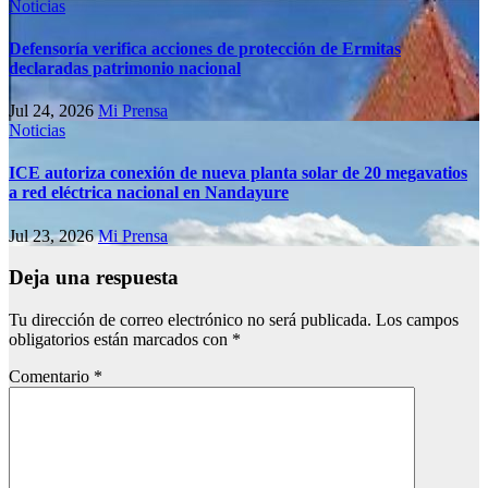
Noticias
Defensoría verifica acciones de protección de Ermitas
declaradas patrimonio nacional
Jul 24, 2026
Mi Prensa
Noticias
ICE autoriza conexión de nueva planta solar de 20 megavatios
a red eléctrica nacional en Nandayure
Jul 23, 2026
Mi Prensa
Deja una respuesta
Tu dirección de correo electrónico no será publicada.
Los campos
obligatorios están marcados con
*
Comentario
*