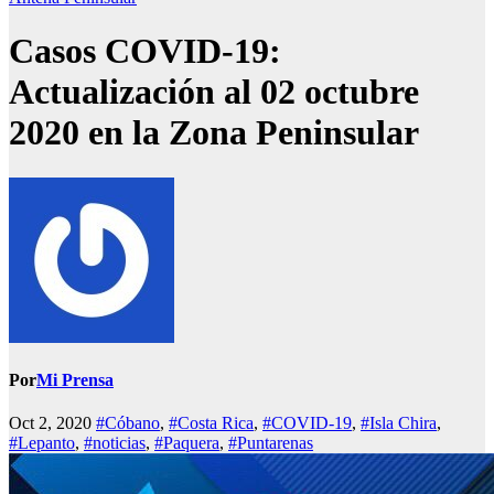
Casos COVID-19:
Actualización al 02 octubre
2020 en la Zona Peninsular
Por
Mi Prensa
Oct 2, 2020
#Cóbano
,
#Costa Rica
,
#COVID-19
,
#Isla Chira
,
#Lepanto
,
#noticias
,
#Paquera
,
#Puntarenas