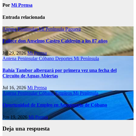
Por
Mi Prensa
Entrada relacionada
Antena Peninsular
Mi Península
Paquera
Fallece don Anselmo Castro Calderón a los 87 años
Jul 29, 2026
Mi Prensa
Antena Peninsular
Cóbano
Deportes
Mi Península
Bahía Tambor albergará por primera vez una fecha del
Circuito de Aguas Abiertas
Jul 16, 2026
Mi Prensa
Antena Peninsular
Cóbano
Empleos
Mi Península
Oportunidad de Empleo en Aeropuerto de Cóbano
Jun 19, 2026
Mi Prensa
Deja una respuesta