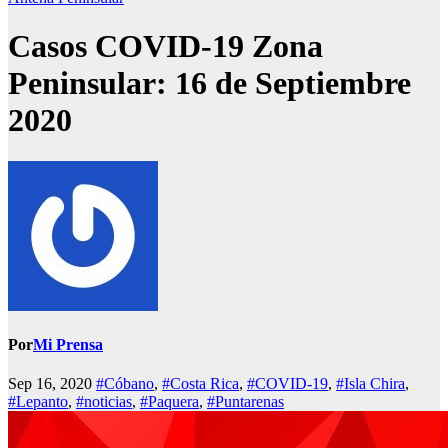
Casos COVID-19 Zona
Peninsular: 16 de Septiembre
2020
Por
Mi Prensa
Sep 16, 2020
#Cóbano
,
#Costa Rica
,
#COVID-19
,
#Isla Chira
,
#Lepanto
,
#noticias
,
#Paquera
,
#Puntarenas