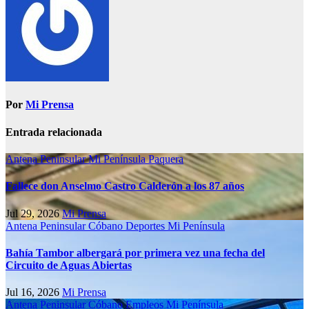
Por
Mi Prensa
Entrada relacionada
Antena Peninsular
Mi Península
Paquera
Fallece don Anselmo Castro Calderón a los 87 años
Jul 29, 2026
Mi Prensa
Antena Peninsular
Cóbano
Deportes
Mi Península
Bahía Tambor albergará por primera vez una fecha del
Circuito de Aguas Abiertas
Jul 16, 2026
Mi Prensa
Antena Peninsular
Cóbano
Empleos
Mi Península