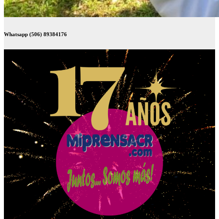
Whatsapp (506) 89384176