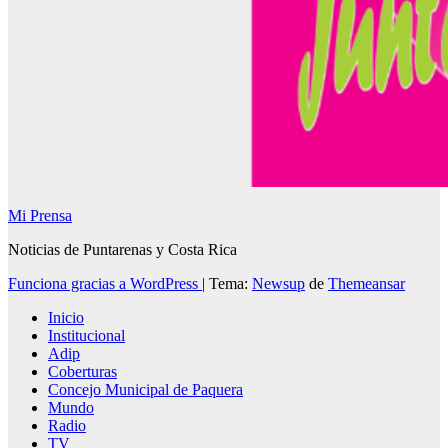
Mi Prensa
Noticias de Puntarenas y Costa Rica
Funciona gracias a WordPress
|
Tema:
Newsup
de
Themeansar
Inicio
Institucional
Adip
Coberturas
Concejo Municipal de Paquera
Mundo
Radio
TV