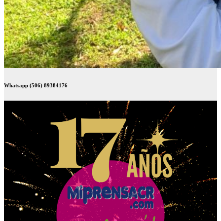
Whatsapp (506) 89384176