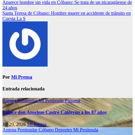
Aparece hombre sin vida en Cóbano: Se trata de un nicaragüense de
24 años
Santa Teresa de Cóbano: Hombre muere en accidente de tránsito en
Cuesta La S
Por
Mi Prensa
Entrada relacionada
Antena Peninsular
Mi Península
Paquera
Fallece don Anselmo Castro Calderón a los 87 años
Jul 29, 2026
Mi Prensa
Antena Peninsular
Cóbano
Deportes
Mi Península