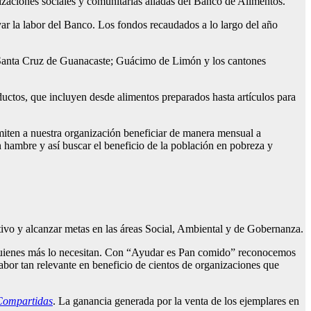
nizaciones sociales y comunitarias aliadas del Banco de Alimentos.
ar la labor del Banco. Los fondos recaudados a lo largo del año
 Santa Cruz de Guanacaste; Guácimo de Limón y los cantones
uctos, que incluyen desde alimentos preparados hasta artículos para
miten a nuestra organización beneficiar de manera mensual a
 hambre y así buscar el beneficio de la población en pobreza y
tivo y alcanzar metas en las áreas Social, Ambiental y de Gobernanza.
quienes más lo necesitan. Con “Ayudar es Pan comido” reconocemos
abor tan relevante en beneficio de cientos de organizaciones que
Compartidas
. La ganancia generada por la venta de los ejemplares en