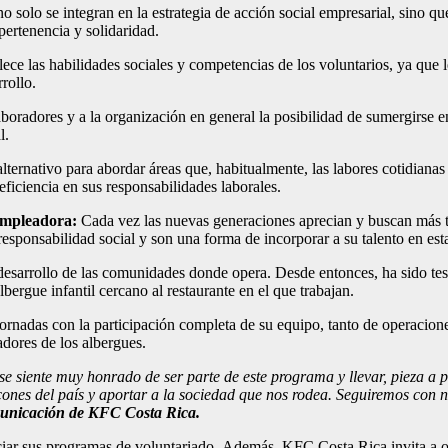
 solo se integran en la estrategia de acción social empresarial, sino qu
 pertenencia y solidaridad.
ece las habilidades sociales y competencias de los voluntarios, ya que les
rollo.
aboradores y a la organización en general la posibilidad de sumergirse en
l.
lternativo para abordar áreas que, habitualmente, las labores cotidianas
ficiencia en sus responsabilidades laborales.
empleadora
:
Cada vez las nuevas generaciones aprecian y buscan más t
sponsabilidad social y son una forma de incorporar a su talento en est
sarrollo de las comunidades donde opera. Desde entonces, ha sido test
bergue infantil cercano al restaurante en el que trabajan.
 jornadas con la participación completa de su equipo, tanto de operacio
adores de los albergues.
se siente muy honrado de ser parte de este programa y llevar, pieza a p
ones del país y aportar a la sociedad que nos rodea
. Seguiremos
con 
municación
de KFC Costa Rica
.
iar sus programas de voluntariado. Además, KFC Costa Rica invita a otr