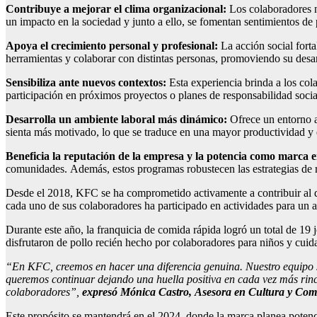
Contribuye a
mejorar el
clima
organizacional
:
Los colaboradores no
un impacto en la sociedad y junto a ello, se fomentan sentimientos de
Apoya el crecimiento
personal y profesional:
La acción social fortal
herramientas y colaborar con distintas personas, promoviendo su desar
Sensibiliza
ante
nuevos contextos:
Esta experiencia brinda a los col
participación en próximos proyectos o planes de responsabilidad socia
Desarrolla un
ambiente
laboral más dinámico
:
Ofrece un entorno a
sienta más motivado, lo que se traduce en una mayor productividad y e
Beneficia la reputación de la empresa
y la potencia como marca 
comunidades. Además, estos programas robustecen las estrategias de re
Desde el 2018, KFC se ha comprometido activamente a contribuir al de
cada uno de sus colaboradores ha participado en actividades para un al
Durante este año, la franquicia de comida rápida logró un total de 19
disfrutaron de pollo recién hecho por colaboradores para niños y cuid
“
En KFC, creemos en
hacer
una diferencia
genuina
.
Nuestro equipo 
queremos
continuar dejando una huella positiva en cada vez más rinc
colaboradores”
,
expresó
Mónica Castro
,
Asesora en Cultura y Co
Este propósito se mantendrá en el 2024, donde la marca planea potenc