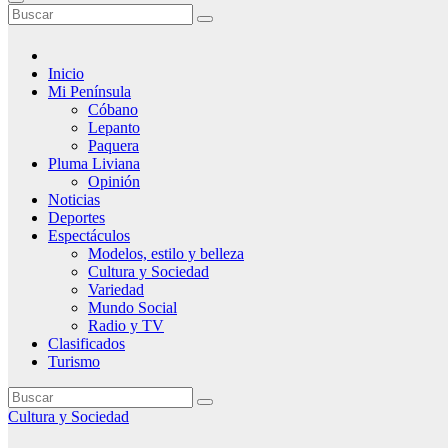
Inicio
Mi Península
Cóbano
Lepanto
Paquera
Pluma Liviana
Opinión
Noticias
Deportes
Espectáculos
Modelos, estilo y belleza
Cultura y Sociedad
Variedad
Mundo Social
Radio y TV
Clasificados
Turismo
Cultura y Sociedad