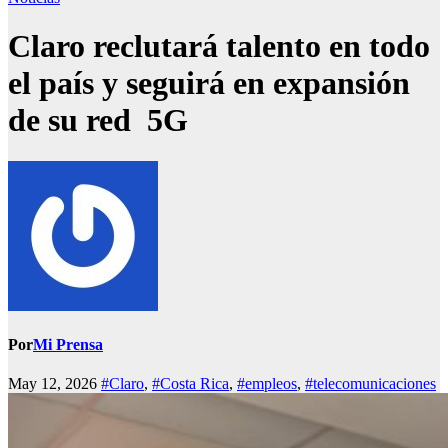
Claro reclutará talento en todo
el país y seguirá en expansión
de su red 5G
Por
Mi Prensa
May 12, 2026
#Claro
,
#Costa Rica
,
#empleos
,
#telecomunicaciones