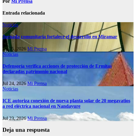
Por
Mi Prensa
Entrada relacionada
Noticias
Jornada comunitaria fortalece el desarrollo en Miramar
Jul 25, 2026
Mi Prensa
Noticias
Defensoría verifica acciones de protección de Ermitas
declaradas patrimonio nacional
Jul 24, 2026
Mi Prensa
Noticias
ICE autoriza conexión de nueva planta solar de 20 megavatios
a red eléctrica nacional en Nandayure
Jul 23, 2026
Mi Prensa
Deja una respuesta