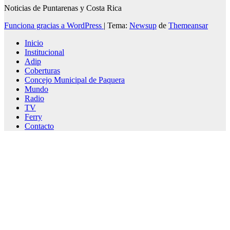
Noticias de Puntarenas y Costa Rica
Funciona gracias a WordPress
|
Tema:
Newsup
de
Themeansar
Inicio
Institucional
Adip
Coberturas
Concejo Municipal de Paquera
Mundo
Radio
TV
Ferry
Contacto