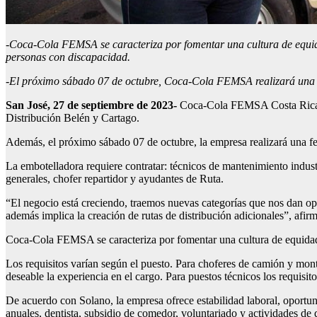
-Coca-Cola FEMSA se caracteriza por fomentar una cultura de equida
personas con discapacidad.
-El próximo sábado 07 de octubre, Coca-Cola FEMSA realizará una fer
San José, 27 de septiembre de 2023-
Coca-Cola FEMSA Costa Rica pub
Distribución Belén y Cartago.
Además, el próximo sábado 07 de octubre, la empresa realizará una fer
La embotelladora requiere contratar: técnicos de mantenimiento industr
generales, chofer repartidor y ayudantes de Ruta.
“El negocio está creciendo, traemos nuevas categorías que nos dan o
además implica la creación de rutas de distribución adicionales”, a
Coca-Cola FEMSA se caracteriza por fomentar una cultura de equidad 
Los requisitos varían según el puesto. Para choferes de camión y monta
deseable la experiencia en el cargo. Para puestos técnicos los requisi
De acuerdo con Solano, la empresa ofrece estabilidad laboral, oportu
anuales, dentista, subsidio de comedor, voluntariado y actividades de de