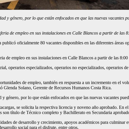
d y género, por lo que están enfocados en que las nuevas vacantes pu
ia de empleo en sus instalaciones en Calle Blancos a partir de las 8
licó oficialmente 80 vacantes disponibles en las diferentes áreas ope
ia de empleo en sus instalaciones en Calle Blancos a partir de las 8:00
ial, operarios especializados, operarios no especializados, operarios d
portunidades de empleo, también en respuesta a un incremento en el vol
firmó Glenda Solano, Gerente de Recursos Humanos Costa Rica.
y género, por lo que están enfocados en que las nuevas vacantes pued
cargas, se solicita la respectiva licencia y noveno año aprobado. En el
tos son título de Técnico completo y Bachillerato en Secundaria aprobad
nidades de desarrollo y crecimiento, apoyos académicos para culminar e
sarrollo social para el disfrute, entre otros.