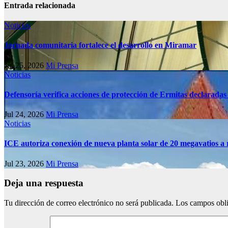
Entrada relacionada
Noticias
Jornada comunitaria fortalece el desarrollo en Miramar
Jul 25, 2026
Mi Prensa
Noticias
Defensoría verifica acciones de protección de Ermitas declaradas
Jul 24, 2026
Mi Prensa
Noticias
ICE autoriza conexión de nueva planta solar de 20 megavatios a 
Jul 23, 2026
Mi Prensa
Deja una respuesta
Tu dirección de correo electrónico no será publicada.
Los campos obli