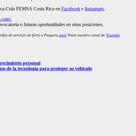
s Coca-Cola FEMSA Costa Rica en
Facebook
e
Instagram
.
a.com/.
nvocatoria o futuras oportunidades en otras posiciones.
rifas de servicio de ferry a Paquera
aquí
Visite nuestro canal de
Youtube
recimiento personal
so de la tecnología para proteger su vehículo