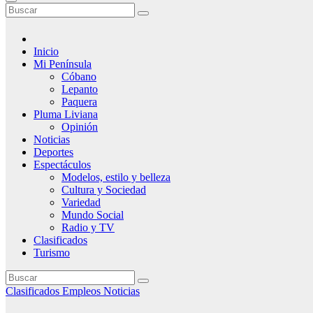
Inicio
Mi Península
Cóbano
Lepanto
Paquera
Pluma Liviana
Opinión
Noticias
Deportes
Espectáculos
Modelos, estilo y belleza
Cultura y Sociedad
Variedad
Mundo Social
Radio y TV
Clasificados
Turismo
Clasificados
Empleos
Noticias