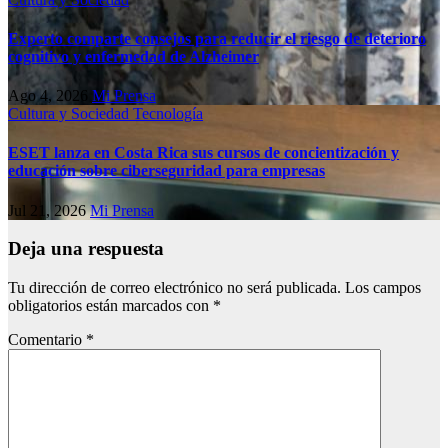
Experto comparte consejos para reducir el riesgo de deterioro
cognitivo у enfermedad de Alzheimer
Ago 4, 2026
Mi Prensa
Cultura y Sociedad
Tecnología
ESET lanza en Costa Rica sus cursos de concientización y
educación sobre ciberseguridad para empresas
Jul 21, 2026
Mi Prensa
Deja una respuesta
Tu dirección de correo electrónico no será publicada.
Los campos
obligatorios están marcados con
*
Comentario
*