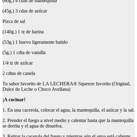
(60g.) 4 cdas de mantequilla
(45g.) 3 cdas de azúcar
Pizca de sal
(140g.) 1 tz de harina
(53g.) 1 huevo ligeramente batido
(5g.) 1 cdta de vainilla
1/4 tz de azúcar
2 cdtas de canela
Tu sabor favorito de LA LECHERA® Squeeze favorito (Original,
Dulce de Leche o Choco Avellana)
¡A cocinar!
1. En una cacerola, colocar el agua, la mantequilla, el azúcar y la sal.
2. Prender el fuego a nivel medio y calentar hasta que la mantequilla
se derrita y el agua de disuelva.
3. Retirar la cacerola del fuego y mientras aún el agua está caliente,