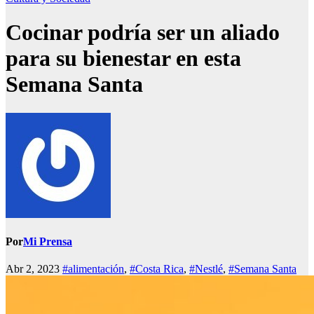
Cocinar podría ser un aliado
para su bienestar en esta
Semana Santa
Por
Mi Prensa
Abr 2, 2023
#alimentación
,
#Costa Rica
,
#Nestlé
,
#Semana Santa