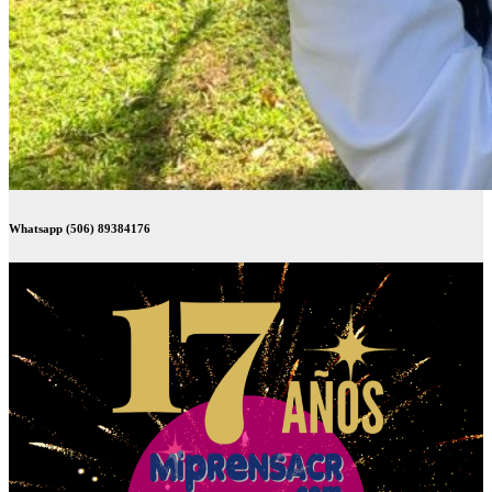
Whatsapp (506) 89384176