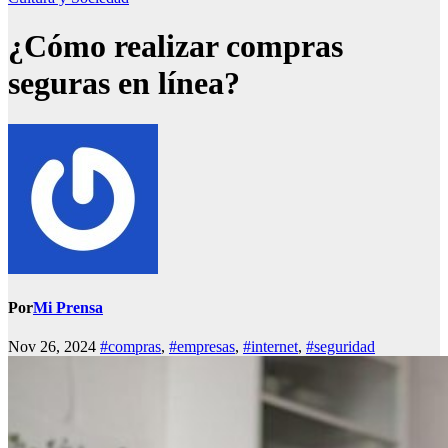
¿Cómo realizar compras
seguras en línea?
Por
Mi Prensa
Nov 26, 2024
#compras
,
#empresas
,
#internet
,
#seguridad