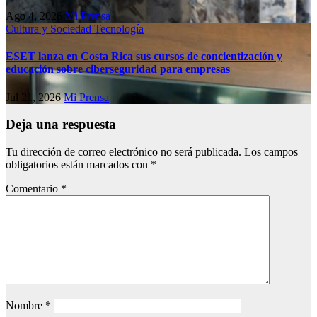
Ago 4, 2026
Mi Prensa
Cultura y Sociedad
Tecnología
ESET lanza en Costa Rica sus cursos de concientización y
educación sobre ciberseguridad para empresas
Jul 21, 2026
Mi Prensa
Deja una respuesta
Tu dirección de correo electrónico no será publicada.
Los campos
obligatorios están marcados con
*
Comentario
*
Nombre
*