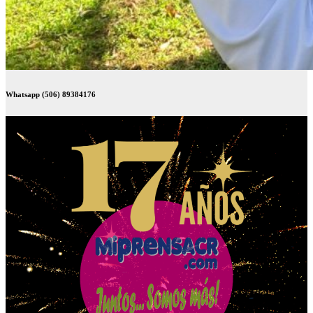
Whatsapp (506) 89384176