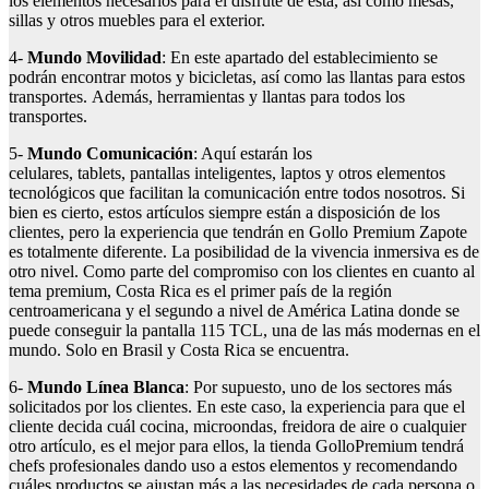
los elementos necesarios para el disfrute de esta, así como mesas,
sillas y otros muebles para el exterior.
4-
Mundo Movilidad
: En este apartado del establecimiento se
podrán encontrar motos y bicicletas, así como las llantas para estos
transportes. Además, herramientas y llantas para todos los
transportes.
5-
Mundo Comunicación
: Aquí estarán los
celulares, tablets, pantallas inteligentes, laptos y otros elementos
tecnológicos que facilitan la comunicación entre todos nosotros. Si
bien es cierto, estos artículos siempre están a disposición de los
clientes, pero la experiencia que tendrán en Gollo Premium Zapote
es totalmente diferente. La posibilidad de la vivencia inmersiva es de
otro nivel. Como parte del compromiso con los clientes en cuanto al
tema premium, Costa Rica es el primer país de la región
centroamericana y el segundo a nivel de América Latina donde se
puede conseguir la pantalla 115 TCL, una de las más modernas en el
mundo. Solo en Brasil y Costa Rica se encuentra.
6-
Mundo Línea Blanca
: Por supuesto, uno de los sectores más
solicitados por los clientes. En este caso, la experiencia para que el
cliente decida cuál cocina, microondas, freidora de aire o cualquier
otro artículo, es el mejor para ellos, la tienda GolloPremium tendrá
chefs profesionales dando uso a estos elementos y recomendando
cuáles productos se ajustan más a las necesidades de cada persona o