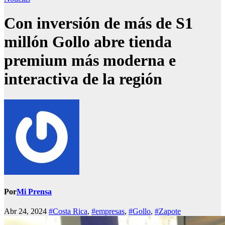
Con inversión de más de S1
millón Gollo abre tienda
premium más moderna e
interactiva de la región
Por
Mi Prensa
Abr 24, 2024
#Costa Rica
,
#empresas
,
#Gollo
,
#Zapote