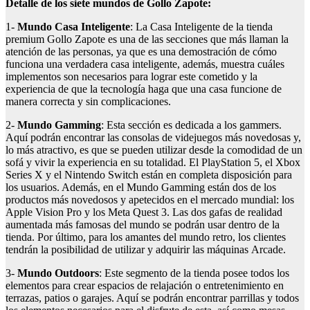
Detalle de los siete mundos de
Gollo
Zapote:
1-
Mundo Casa Inteligente
: La Casa Inteligente de la tienda
premium Gollo Zapote es una de las secciones que más llaman la
atención de las personas, ya que es una demostración de cómo
funciona una verdadera casa inteligente, además, muestra cuáles
implementos son necesarios para lograr este cometido y la
experiencia de que la tecnología haga que una casa funcione de
manera correcta y sin complicaciones.
2-
Mundo
Gamming
: Esta sección es dedicada a los gammers.
Aquí podrán encontrar las consolas de videjuegos más novedosas y,
lo más atractivo, es que se pueden utilizar desde la comodidad de un
sofá y vivir la experiencia en su totalidad. El PlayStation 5, el Xbox
Series X y el Nintendo Switch están en completa disposición para
los usuarios. Además, en el Mundo Gamming están dos de los
productos más novedosos y apetecidos en el mercado mundial: los
Apple Vision Pro y los Meta Quest 3. Las dos gafas de realidad
aumentada más famosas del mundo se podrán usar dentro de la
tienda. Por último, para los amantes del mundo retro, los clientes
tendrán la posibilidad de utilizar y adquirir las máquinas Arcade.
3-
Mundo
Out
d
oors
: Este segmento de la tienda posee todos los
elementos para crear espacios de relajación o entretenimiento en
terrazas, patios o garajes. Aquí se podrán encontrar parrillas y todos