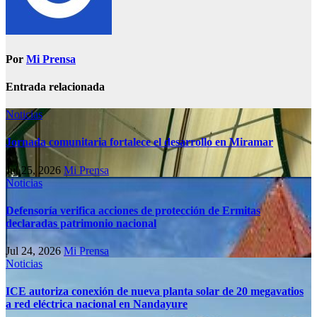
Por
Mi Prensa
Entrada relacionada
Noticias
Jornada comunitaria fortalece el desarrollo en Miramar
Jul 25, 2026
Mi Prensa
Noticias
Defensoría verifica acciones de protección de Ermitas
declaradas patrimonio nacional
Jul 24, 2026
Mi Prensa
Noticias
ICE autoriza conexión de nueva planta solar de 20 megavatios
a red eléctrica nacional en Nandayure