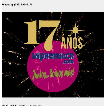
Whatsapp (506) 89384176
MI PRENSA – Juntos… Somos más!