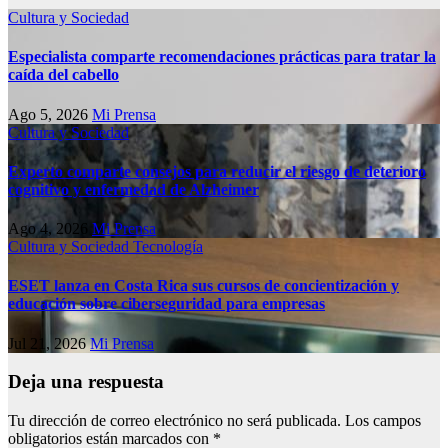
Cultura y Sociedad
Especialista comparte recomendaciones prácticas para tratar la
caída del cabello
Ago 5, 2026
Mi Prensa
Cultura y Sociedad
Experto comparte consejos para reducir el riesgo de deterioro
cognitivo у enfermedad de Alzheimer
Ago 4, 2026
Mi Prensa
Cultura y Sociedad
Tecnología
ESET lanza en Costa Rica sus cursos de concientización y
educación sobre ciberseguridad para empresas
Jul 21, 2026
Mi Prensa
Deja una respuesta
Tu dirección de correo electrónico no será publicada.
Los campos
obligatorios están marcados con
*