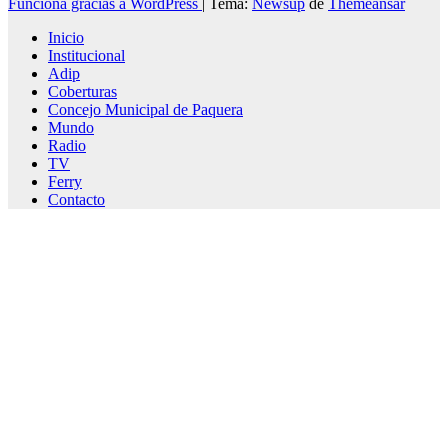
Funciona gracias a WordPress
|
Tema:
Newsup
de
Themeansar
Inicio
Institucional
Adip
Coberturas
Concejo Municipal de Paquera
Mundo
Radio
TV
Ferry
Contacto