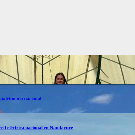
 patrimonio nacional
red eléctrica nacional en Nandayure