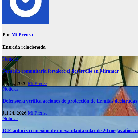
Por
Mi Prensa
Entrada relacionada
Noticias
Jornada comunitaria fortalece el desarrollo en Miramar
Jul 25, 2026
Mi Prensa
Noticias
Defensoría verifica acciones de protección de Ermitas declaradas
Jul 24, 2026
Mi Prensa
Noticias
ICE autoriza conexión de nueva planta solar de 20 megavatios a 