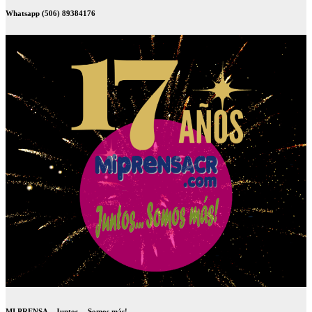
Whatsapp (506) 89384176
MI PRENSA – Juntos… Somos más!