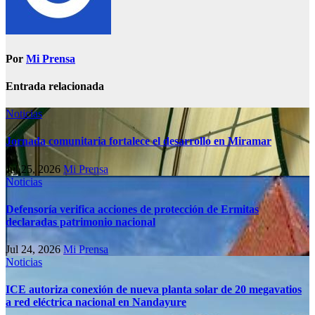
Por
Mi Prensa
Entrada relacionada
Noticias
Jornada comunitaria fortalece el desarrollo en Miramar
Jul 25, 2026
Mi Prensa
Noticias
Defensoría verifica acciones de protección de Ermitas
declaradas patrimonio nacional
Jul 24, 2026
Mi Prensa
Noticias
ICE autoriza conexión de nueva planta solar de 20 megavatios
a red eléctrica nacional en Nandayure