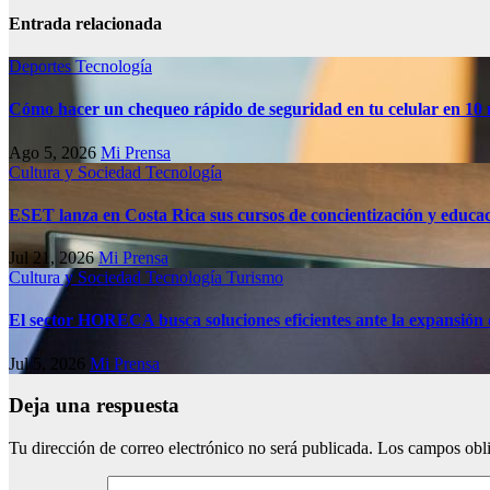
Entrada relacionada
Deportes
Tecnología
Cómo hacer un chequeo rápido de seguridad en tu celular en 10
Ago 5, 2026
Mi Prensa
Cultura y Sociedad
Tecnología
ESET lanza en Costa Rica sus cursos de concientización y educa
Jul 21, 2026
Mi Prensa
Cultura y Sociedad
Tecnología
Turismo
El sector HORECA busca soluciones eficientes ante la expansión 
Jul 5, 2026
Mi Prensa
Deja una respuesta
Tu dirección de correo electrónico no será publicada.
Los campos obli