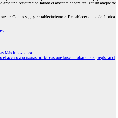
o ante una restauración fallida el atacante deberá realizar un ataque de
ustes > Copias seg. y restablecimiento > Restablecer datos de fábrica.
-es/
icas Más Innovadoras
el acceso a personas maliciosas que buscan robar o bien, registrar el