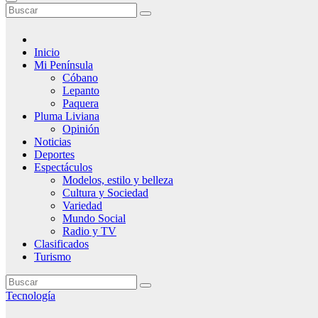
Inicio
Mi Península
Cóbano
Lepanto
Paquera
Pluma Liviana
Opinión
Noticias
Deportes
Espectáculos
Modelos, estilo y belleza
Cultura y Sociedad
Variedad
Mundo Social
Radio y TV
Clasificados
Turismo
Tecnología