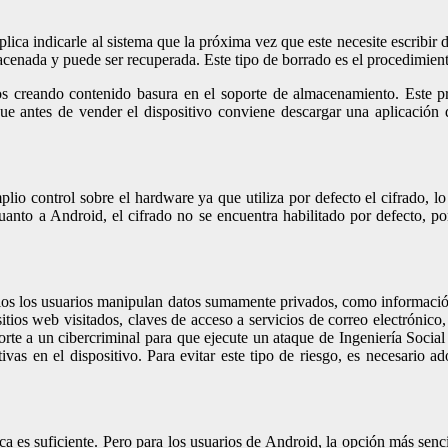
ica indicarle al sistema que la próxima vez que este necesite escribir d
cenada y puede ser recuperada. Este tipo de borrado es el procedimiento
tos creando contenido basura en el soporte de almacenamiento. Este 
 antes de vender el dispositivo conviene descargar una aplicación qu
io control sobre el hardware ya que utiliza por defecto el cifrado, l
anto a Android, el cifrado no se encuentra habilitado por defecto, po
llos los usuarios manipulan datos sumamente privados, como información 
 sitios web visitados, claves de acceso a servicios de correo electrónico
rte a un cibercriminal para que ejecute un ataque de Ingeniería Social
ivas en el dispositivo. Para evitar este tipo de riesgo, es necesario 
a es suficiente. Pero para los usuarios de Android, la opción más sencil