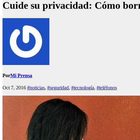
Cuide su privacidad: Cómo borrar
Por
Mi Prensa
Oct 7, 2016
#noticias
,
#seguridad
,
#tecnología
,
#teléfonos