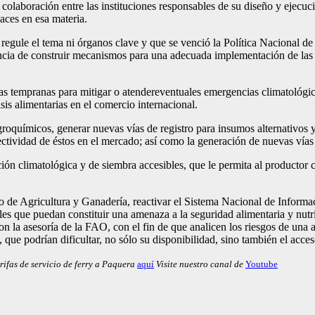
y colaboración entre las instituciones responsables de su diseño y ejecu
aces en esa materia.
 regule el tema ni órganos clave y que se venció la Política Nacional d
ancia de construir mecanismos para una adecuada implementación de las a
ertas tempranas para mitigar o atendereventuales emergencias climatológi
isis alimentarias en el comercio internacional.
oquímicos, generar nuevas vías de registro para insumos alternativos y m
 efectividad de éstos en el mercado; así como la generación de nuevas vía
ión climatológica y de siembra accesibles, que le permita al productor 
terio de Agricultura y Ganadería, reactivar el Sistema Nacional de Info
ales que puedan constituir una amenaza a la seguridad alimentaria y nut
on la asesoría de la FAO, con el fin de que analicen los riesgos de una
s, que podrían dificultar, no sólo su disponibilidad, sino también el acces
rifas de servicio de ferry a Paquera
aquí
Visite nuestro canal de
Youtube