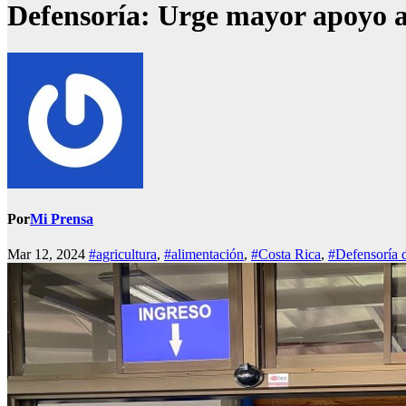
Defensoría: Urge mayor apoyo a 
Por
Mi Prensa
Mar 12, 2024
#agricultura
,
#alimentación
,
#Costa Rica
,
#Defensoría d