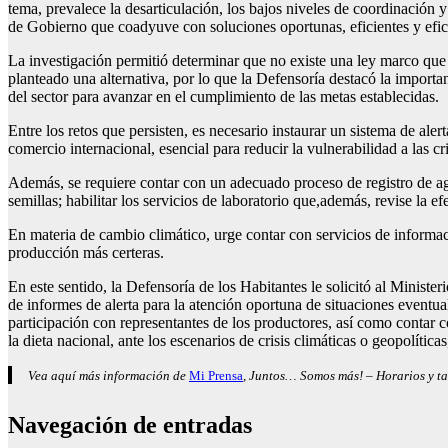
tema, prevalece la desarticulación, los bajos niveles de coordinación 
de Gobierno que coadyuve con soluciones oportunas, eficientes y efic
La investigación permitió determinar que no existe una ley marco que
planteado una alternativa, por lo que la Defensoría destacó la import
del sector para avanzar en el cumplimiento de las metas establecidas.
Entre los retos que persisten, es necesario instaurar un sistema de al
comercio internacional, esencial para reducir la vulnerabilidad a las cr
Además, se requiere contar con un adecuado proceso de registro de agr
semillas; habilitar los servicios de laboratorio que,además, revise la
En materia de cambio climático, urge contar con servicios de informac
producción más certeras.
En este sentido, la Defensoría de los Habitantes le solicitó al Minis
de informes de alerta para la atención oportuna de situaciones eventu
participación con representantes de los productores, así como contar c
la dieta nacional, ante los escenarios de crisis climáticas o geopolítica
Vea aquí más información de
Mi Prensa
, Juntos… Somos más! – Horarios y ta
Navegación de entradas