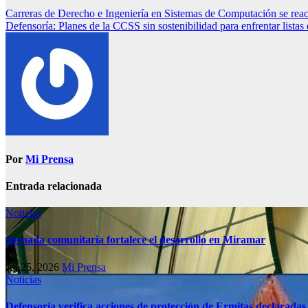
Carreras de Derecho e Ingeniería en Sistemas de Computación se reac
Defensoría: Planes de la CCSS sin sostenibilidad para enfrentar listas
Por
Mi Prensa
Entrada relacionada
Noticias
Jornada comunitaria fortalece el desarrollo en Miramar
Jul 25, 2026
Mi Prensa
Noticias
Defensoría verifica acciones de protección de Ermitas declaradas