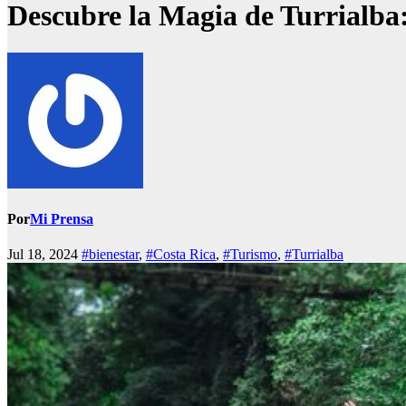
Descubre la Magia de Turrialba
Por
Mi Prensa
Jul 18, 2024
#bienestar
,
#Costa Rica
,
#Turismo
,
#Turrialba