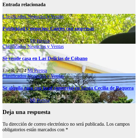
Entrada relacionada
Clasificados
Negocios y Ventas
Publicidad y negocios: Canjes con empresas
Abr 28, 2024
Mi Prensa
Clasificados
Negocios y Ventas
Se vende casa en Las Delicias de Cóbano
Ene 8, 2024
Mi Prensa
Clasificados
Negocios y Ventas
Se alquila casa con local comercial en Santa Cecilia de Paquera
Abr 21, 2021
Mi Prensa
Deja una respuesta
Tu dirección de correo electrónico no será publicada.
Los campos
obligatorios están marcados con
*