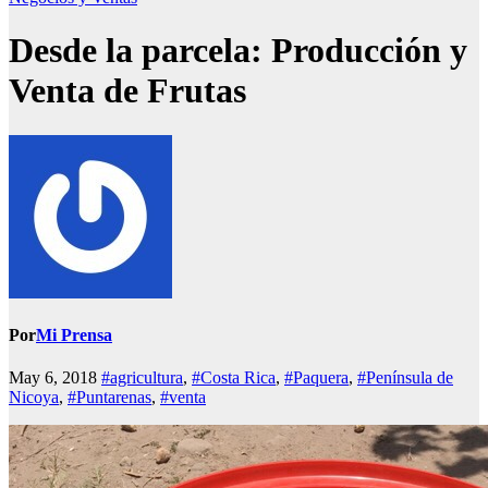
Desde la parcela: Producción y
Venta de Frutas
Por
Mi Prensa
May 6, 2018
#agricultura
,
#Costa Rica
,
#Paquera
,
#Península de
Nicoya
,
#Puntarenas
,
#venta