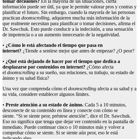
tomar decisiones?
En la mayoría de las situaciones, cierta
información puede ser útil, ya que le permite valorar pros y contras y
planificar el futuro. Sin embargo, cuando la mayoría de las personas
practican
doomscrolling
, adquieren mucha más información de la
que realmente necesitan para planificar o tomar decisiones, afirma el
Dr. Sawchuk. Esto puede conducir a la indecisión, a una sensación
de impotencia o a un aumento innecesario de la negatividad.
•
¿Cómo le está afectando el tiempo que pasa en
internet?
¿Tiende a sentirse mejor que antes de empezar? ¿O peor?
•
¿Qué está dejando de hacer por el tiempo que dedica a
desplazarse por contenidos
en internet
?
¿Cómo afecta
el
doomscrolling
a su sueño, sus relaciones, su trabajo, su estado de
ánimo y su salud física?
Una vez que comprenda cómo el
doomscrolling
afecta a su salud y a
su vida, considere establecer algunos límites.
•
Preste atención a su estado de ánimo.
Cada 5 a 10 minutos,
desconecte de su contenido en línea y conecte con cómo se
siente. “Si se siente peor, préstese atención”, dice el Dr. Sawchuk.
Eso no significa que tenga que dejar ver contenido en la pantalla de
inmediato. Puede continuar cinco o 10 minutos más y volver a
comprobar cómo se siente. Si se siente aún peor, eso le está
indicando algo.