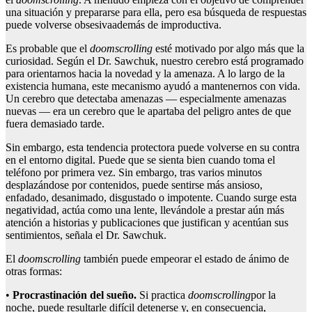
una situación y prepararse para ella, pero esa búsqueda de respuestas
puede volverse obsesivaademás de improductiva.
Es probable que el
doomscrolling
esté motivado por algo más que la
curiosidad. Según el Dr. Sawchuk, nuestro cerebro está programado
para orientarnos hacia la novedad y la amenaza. A lo largo de la
existencia humana, este mecanismo ayudó a mantenernos con vida.
Un cerebro que detectaba amenazas — especialmente amenazas
nuevas — era un cerebro que le apartaba del peligro antes de que
fuera demasiado tarde.
Sin embargo, esta tendencia protectora puede volverse en su contra
en el entorno digital. Puede que se sienta bien cuando toma el
teléfono por primera vez. Sin embargo, tras varios minutos
desplazándose por contenidos, puede sentirse más ansioso,
enfadado, desanimado, disgustado o impotente. Cuando surge esta
negatividad, actúa como una lente, llevándole a prestar aún más
atención a historias y publicaciones que justifican y acentúan sus
sentimientos, señala el Dr. Sawchuk.
El
doomscrolling
también puede empeorar el estado de ánimo de
otras formas:
•
Procrastinación del sueño.
Si practica
doomscrolling
por la
noche, puede resultarle difícil detenerse y, en consecuencia,