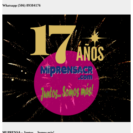
Whatsapp (506) 89384176
MI PRENSA – Juntos… Somos más!