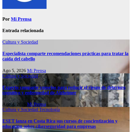
Por
Mi Prensa
Entrada relacionada
Cultura y Sociedad
Especialista comparte recomendaciones prácticas para tratar la
caída del cabello
Ago 5, 2026
Mi Prensa
Cultura y Sociedad
Experto comparte consejos para reducir el riesgo de deterioro
cognitivo у enfermedad de Alzheimer
Ago 4, 2026
Mi Prensa
Cultura y Sociedad
Tecnología
ESET lanza en Costa Rica sus cursos de concientización y
educación sobre ciberseguridad para empresas