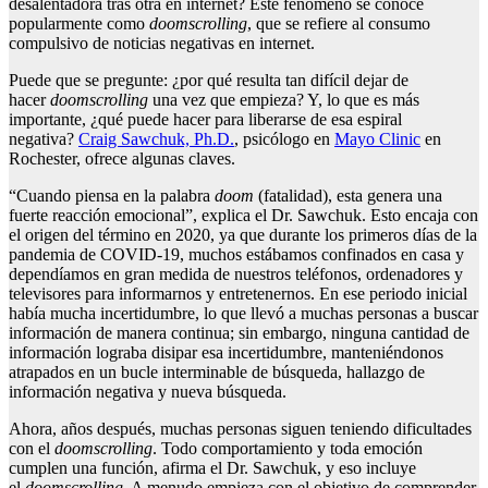
desalentadora tras otra en internet? Este fenómeno se conoce
popularmente como
doomscrolling
, que se refiere al consumo
compulsivo de noticias negativas en internet.
Puede que se pregunte: ¿por qué resulta tan difícil dejar de
hacer
doomscrolling
una vez que empieza? Y, lo que es más
importante, ¿qué puede hacer para liberarse de esa espiral
negativa?
Craig Sawchuk, Ph.D.
, psicólogo en
Mayo Clinic
en
Rochester, ofrece algunas claves.
“Cuando piensa en la palabra
doom
(fatalidad), esta genera una
fuerte reacción emocional”, explica el Dr. Sawchuk. Esto encaja con
el origen del término en 2020, ya que durante los primeros días de la
pandemia de COVID-19, muchos estábamos confinados en casa y
dependíamos en gran medida de nuestros teléfonos, ordenadores y
televisores para informarnos y entretenernos. En ese periodo inicial
había mucha incertidumbre, lo que llevó a muchas personas a buscar
información de manera continua; sin embargo, ninguna cantidad de
información lograba disipar esa incertidumbre, manteniéndonos
atrapados en un bucle interminable de búsqueda, hallazgo de
información negativa y nueva búsqueda.
Ahora, años después, muchas personas siguen teniendo dificultades
con el
doomscrolling
. Todo comportamiento y toda emoción
cumplen una función, afirma el Dr. Sawchuk, y eso incluye
el
doomscrolling
. A menudo empieza con el objetivo de comprender