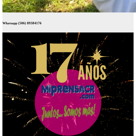
Whatsapp (506) 89384176