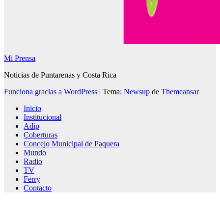
Mi Prensa
Noticias de Puntarenas y Costa Rica
Funciona gracias a WordPress
|
Tema:
Newsup
de
Themeansar
Inicio
Institucional
Adip
Coberturas
Concejo Municipal de Paquera
Mundo
Radio
TV
Ferry
Contacto