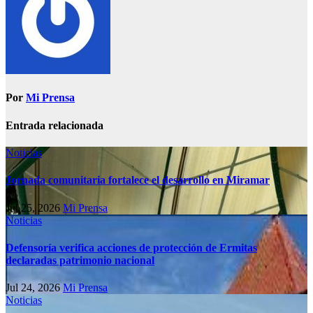
Por
Mi Prensa
Entrada relacionada
Noticias
Jornada comunitaria fortalece el desarrollo en Miramar
Jul 25, 2026
Mi Prensa
Noticias
Defensoría verifica acciones de protección de Ermitas
declaradas patrimonio nacional
Jul 24, 2026
Mi Prensa
Noticias