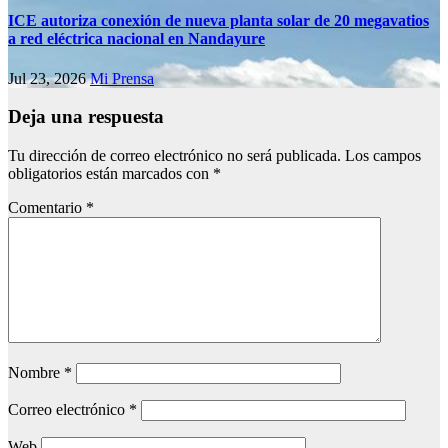
ICE autoriza conexión de nueva planta solar de 20 megavatios
a red eléctrica nacional en Nandayure
Jul 23, 2026
Mi Prensa
Deja una respuesta
Tu dirección de correo electrónico no será publicada.
Los campos
obligatorios están marcados con
*
Comentario
*
Nombre
*
Correo electrónico
*
Web