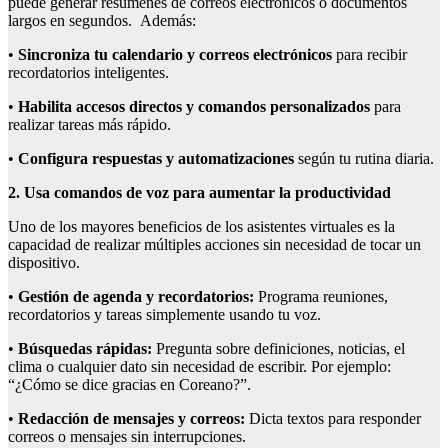
puede generar resúmenes de correos electrónicos o documentos
largos en segundos. Además:
•
Sincroniza tu calendario y correos electrónicos
para recibir
recordatorios inteligentes.
•
Habilita accesos directos y comandos personalizados
para
realizar tareas más rápido.
•
Configura respuestas y automatizaciones
según tu rutina diaria.
2
.
Usa
c
omandos de
v
oz para
a
umentar la
p
roductividad
Uno de los mayores beneficios de los asistentes virtuales es la
capacidad de realizar múltiples acciones sin necesidad de tocar un
dispositivo.
•
Gestión de agenda y recordatorios:
Programa reuniones,
recordatorios y tareas simplemente usando tu voz.
•
Búsquedas rápidas:
Pregunta sobre definiciones, noticias, el
clima o cualquier dato sin necesidad de escribir. Por ejemplo:
“¿Cómo se dice gracias en Coreano?”.
•
Redacción de mensajes y correos:
Dicta textos para responder
correos o mensajes sin interrupciones.