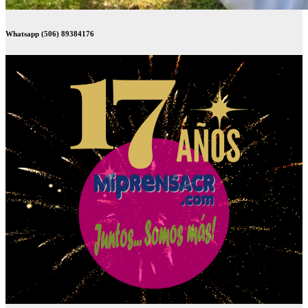
Whatsapp (506) 89384176