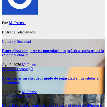
Por
Mi Prensa
Entrada relacionada
Cultura y Sociedad
Especialista comparte recomendaciones prácticas para tratar la
caída del cabello
Ago 5, 2026
Mi Prensa
Deportes
Tecnología
Cómo hacer un chequeo rápido de seguridad en tu celular en
10 minutos
Ago 5, 2026
Mi Prensa
Cultura y Sociedad
Experto comparte consejos para reducir el riesgo de deterioro