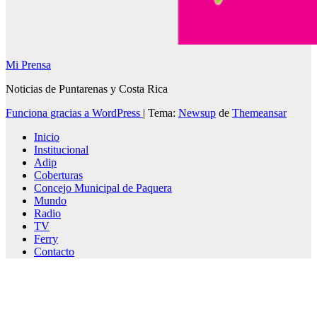
Mi Prensa
Noticias de Puntarenas y Costa Rica
Funciona gracias a WordPress
|
Tema:
Newsup
de
Themeansar
Inicio
Institucional
Adip
Coberturas
Concejo Municipal de Paquera
Mundo
Radio
TV
Ferry
Contacto