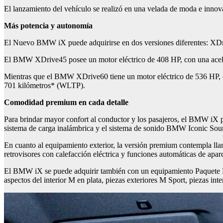
El lanzamiento del vehículo se realizó en una velada de moda e innov
Más potencia y autonomía
El Nuevo BMW iX puede adquirirse en dos versiones diferentes: XDr
El BMW XDrive45 posee un motor eléctrico de 408 HP, con una acele
Mientras que el BMW XDrive60 tiene un motor eléctrico de 536 HP, 
701 kilómetros* (WLTP).
Comodidad premium en cada detalle
Para brindar mayor confort al conductor y los pasajeros, el BMW iX p
sistema de carga inalámbrica y el sistema de sonido BMW Iconic Soun
En cuanto al equipamiento exterior, la versión premium contempla llanta
retrovisores con calefacción eléctrica y funciones automáticas de apa
El BMW iX se puede adquirir también con un equipamiento Paquete De
aspectos del interior M en plata, piezas exteriores M Sport, piezas int