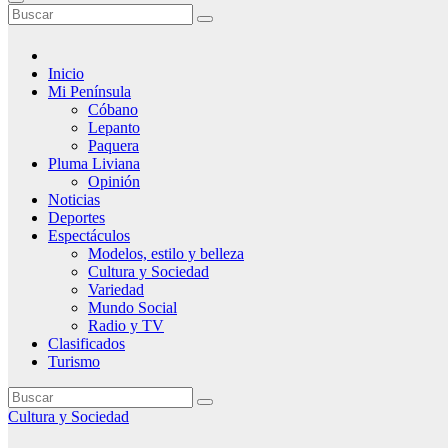
Inicio
Mi Península
Cóbano
Lepanto
Paquera
Pluma Liviana
Opinión
Noticias
Deportes
Espectáculos
Modelos, estilo y belleza
Cultura y Sociedad
Variedad
Mundo Social
Radio y TV
Clasificados
Turismo
Cultura y Sociedad