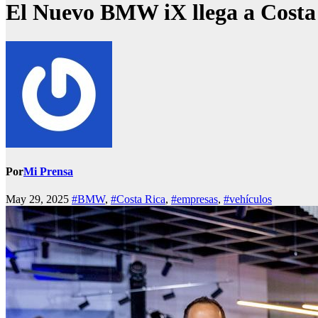
El Nuevo BMW iX llega a Costa 
Por
Mi Prensa
May 29, 2025
#BMW
,
#Costa Rica
,
#empresas
,
#vehículos