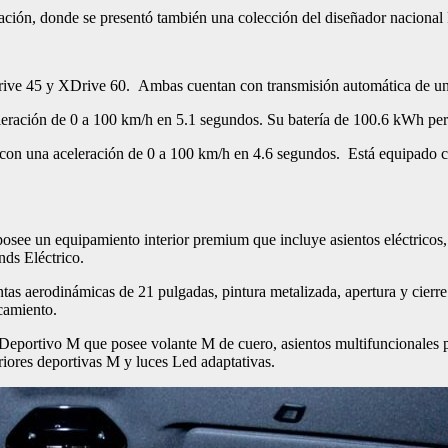
ación, donde se presentó también una colección del diseñador nacional F
ive 45 y XDrive 60. Ambas cuentan con transmisión automática de una
ración de 0 a 100 km/h en 5.1 segundos. Su batería de 100.6 kWh pe
con una aceleración de 0 a 100 km/h en 4.6 segundos. Está equipado 
osee un equipamiento interior premium que incluye asientos eléctricos,
ds Eléctrico.
s aerodinámicas de 21 pulgadas, pintura metalizada, apertura y cierre de
rcamiento.
portivo M que posee volante M de cuero, asientos multifuncionales p
eriores deportivas M y luces Led adaptativas.