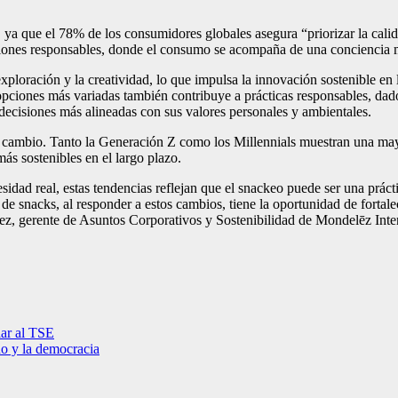
s, ya que el 78% de los consumidores globales asegura “priorizar la calid
ciones responsables, donde el consumo se acompaña de una conciencia ma
ploración y la creatividad, lo que impulsa la innovación sostenible en
pciones más variadas también contribuye a prácticas responsables, dad
 decisiones más alineadas con sus valores personales y ambientales.
ste cambio. Tanto la Generación Z como los Millennials muestran una m
más sostenibles en el largo plazo.
idad real, estas tendencias reflejan que el snackeo puede ser una práct
ia de snacks, al responder a estos cambios, tiene la oportunidad de for
ez, gerente de Asuntos Corporativos y Sostenibilidad de Mondelēz Inter
lar al TSE
o y la democracia