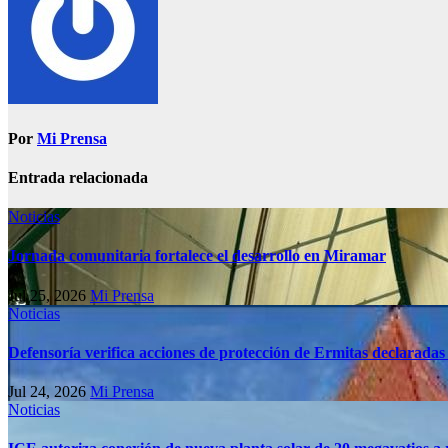
Por
Mi Prensa
Entrada relacionada
Noticias
Jornada comunitaria fortalece el desarrollo en Miramar
Jul 25, 2026
Mi Prensa
Noticias
Defensoría verifica acciones de protección de Ermitas declaradas
Jul 24, 2026
Mi Prensa
Noticias