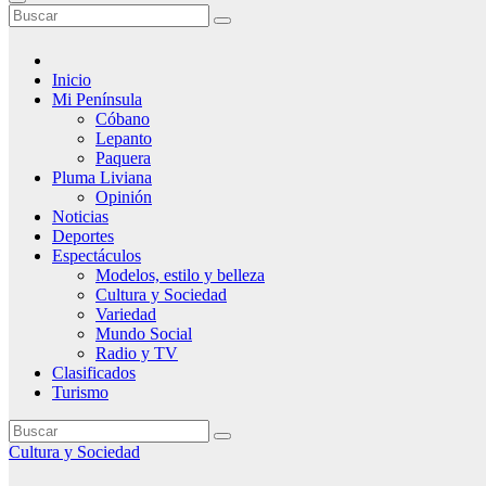
Inicio
Mi Península
Cóbano
Lepanto
Paquera
Pluma Liviana
Opinión
Noticias
Deportes
Espectáculos
Modelos, estilo y belleza
Cultura y Sociedad
Variedad
Mundo Social
Radio y TV
Clasificados
Turismo
Cultura y Sociedad