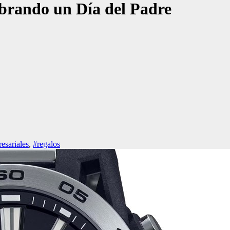
ebrando un Día del Padre
sariales
,
#regalos