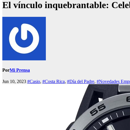
El vínculo inquebrantable: Cel
Por
Mi Prensa
Jun 10, 2023
#Casio
,
#Costa Rica
,
#Día del Padre
,
#Novedades Empre