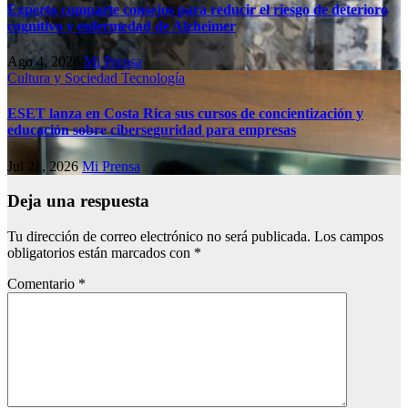
Experto comparte consejos para reducir el riesgo de deterioro
cognitivo у enfermedad de Alzheimer
Ago 4, 2026
Mi Prensa
Cultura y Sociedad
Tecnología
ESET lanza en Costa Rica sus cursos de concientización y
educación sobre ciberseguridad para empresas
Jul 21, 2026
Mi Prensa
Deja una respuesta
Tu dirección de correo electrónico no será publicada.
Los campos
obligatorios están marcados con
*
Comentario
*