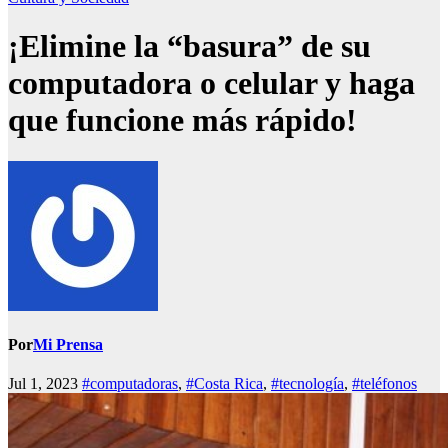
¡Elimine la “basura” de su
computadora o celular y haga
que funcione más rápido!
Por
Mi Prensa
Jul 1, 2023
#computadoras
,
#Costa Rica
,
#tecnología
,
#teléfonos