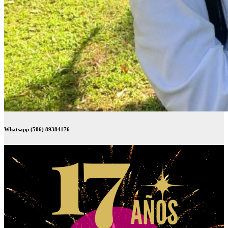
Whatsapp (506) 89384176