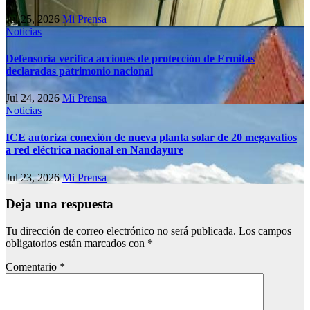
Jul 25, 2026
Mi Prensa
Noticias
Defensoría verifica acciones de protección de Ermitas
declaradas patrimonio nacional
Jul 24, 2026
Mi Prensa
Noticias
ICE autoriza conexión de nueva planta solar de 20 megavatios
a red eléctrica nacional en Nandayure
Jul 23, 2026
Mi Prensa
Deja una respuesta
Tu dirección de correo electrónico no será publicada.
Los campos
obligatorios están marcados con
*
Comentario
*