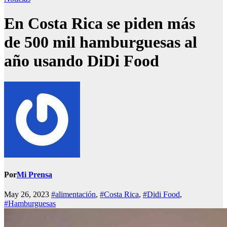
En Costa Rica se piden más
de 500 mil hamburguesas al
año usando DiDi Food
Por
Mi Prensa
May 26, 2023
#alimentación
,
#Costa Rica
,
#Didi Food
,
#Hamburguesas