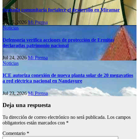
Jornada comunitaria fortalece el desarrollo en Miramar
Jul 25, 2026
Mi Prensa
Noticias
Defensoría verifica acciones de protección de Ermitas
declaradas patrimonio nacional
Jul 24, 2026
Mi Prensa
Noticias
ICE autoriza conexión de nueva planta solar de 20 megavatios
a red eléctrica nacional en Nandayure
Jul 23, 2026
Mi Prensa
Deja una respuesta
Tu dirección de correo electrónico no será publicada.
Los campos
obligatorios están marcados con
*
Comentario
*