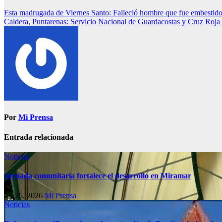
Esta madrugada de Viernes Santo: Falleció hombre que fue embestido
Caldera, Puntarenas: Servicio Nacional de Guardacostas y Cruz Roja 
Por
Mi Prensa
Entrada relacionada
Noticias
Jornada comunitaria fortalece el desarrollo en Miramar
Jul 25, 2026
Mi Prensa
Noticias