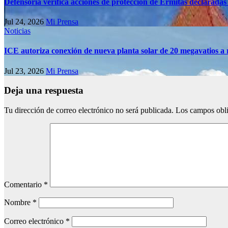
Defensoría verifica acciones de protección de Ermitas declaradas
Jul 24, 2026
Mi Prensa
Noticias
ICE autoriza conexión de nueva planta solar de 20 megavatios a 
Jul 23, 2026
Mi Prensa
Deja una respuesta
Tu dirección de correo electrónico no será publicada.
Los campos obli
Comentario
*
Nombre
*
Correo electrónico
*