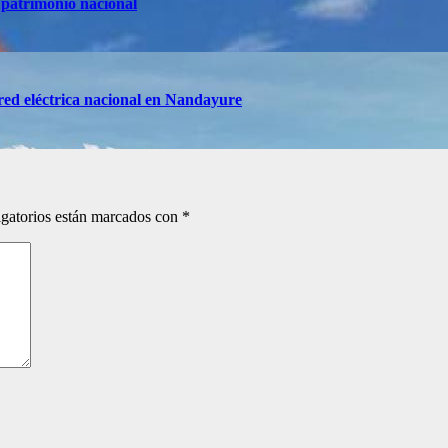
 patrimonio nacional
red eléctrica nacional en Nandayure
gatorios están marcados con
*