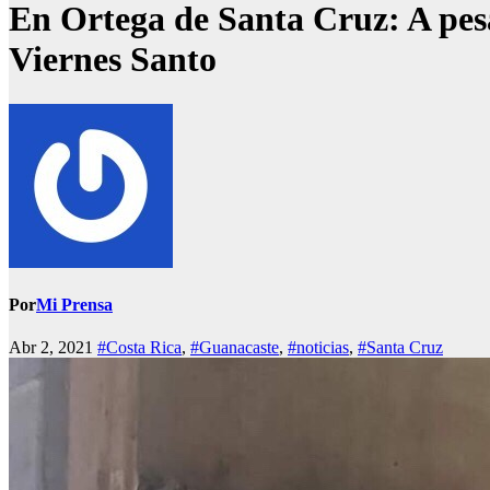
En Ortega de Santa Cruz: A pesa
Viernes Santo
Por
Mi Prensa
Abr 2, 2021
#Costa Rica
,
#Guanacaste
,
#noticias
,
#Santa Cruz