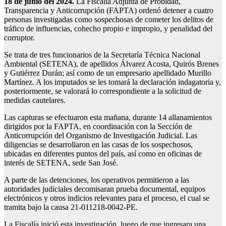
18 de junio del 2024.
La Fiscalía Adjunta de Probidad,
Transparencia y Anticorrupción (FAPTA) ordenó detener a cuatro
personas investigadas como sospechosas de cometer los delitos de
tráfico de influencias, cohecho propio e impropio, y penalidad del
corruptor.
Se trata de tres funcionarios de la Secretaría Técnica Nacional
Ambiental (SETENA), de apellidos Álvarez Acosta, Quirós Brenes
y Gutiérrez Durán; así como de un empresario apellidado Murillo
Martínez. A los imputados se les tomará la declaración indagatoria y,
posteriormente, se valorará lo correspondiente a la solicitud de
medidas cautelares.
Las capturas se efectuaron esta mañana, durante 14 allanamientos
dirigidos por la FAPTA, en coordinación con la Sección de
Anticorrupción del Organismo de Investigación Judicial. Las
diligencias se desarrollaron en las casas de los sospechosos,
ubicadas en diferentes puntos del país, así como en oficinas de
interés de SETENA, sede San José.
A parte de las detenciones, los operativos permitieron a las
autoridades judiciales decomisaran prueba documental, equipos
electrónicos y otros indicios relevantes para el proceso, el cual se
tramita bajo la causa 21-011218-0042-PE.
La Fiscalía inició esta investigación, luego de que ingresara una