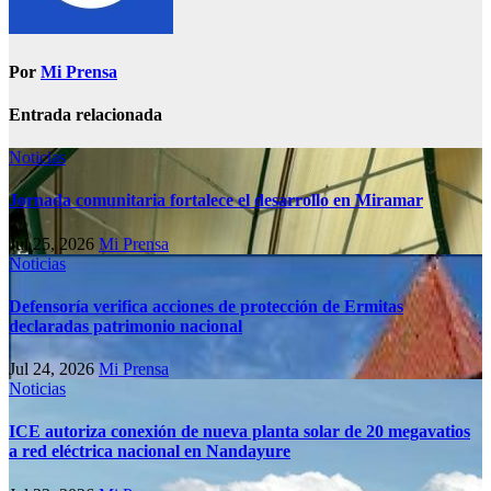
Por
Mi Prensa
Entrada relacionada
Noticias
Jornada comunitaria fortalece el desarrollo en Miramar
Jul 25, 2026
Mi Prensa
Noticias
Defensoría verifica acciones de protección de Ermitas
declaradas patrimonio nacional
Jul 24, 2026
Mi Prensa
Noticias
ICE autoriza conexión de nueva planta solar de 20 megavatios
a red eléctrica nacional en Nandayure