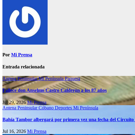
Por
Mi Prensa
Entrada relacionada
Antena Peninsular
Mi Península
Paquera
Fallece don Anselmo Castro Calderón a los 87 años
Jul 29, 2026
Mi Prensa
Antena Peninsular
Cóbano
Deportes
Mi Península
Bahía Tambor albergará por primera vez una fecha del Circuito
Jul 16, 2026
Mi Prensa