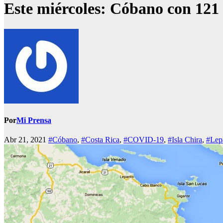
Este miércoles: Cóbano con 121
Por
Mi Prensa
Abr 21, 2021
#Cóbano
,
#Costa Rica
,
#COVID-19
,
#Isla Chira
,
#Lep