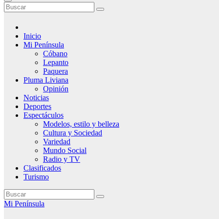
Inicio
Mi Península
Cóbano
Lepanto
Paquera
Pluma Liviana
Opinión
Noticias
Deportes
Espectáculos
Modelos, estilo y belleza
Cultura y Sociedad
Variedad
Mundo Social
Radio y TV
Clasificados
Turismo
Mi Península