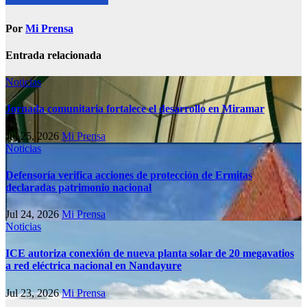
Por
Mi Prensa
Entrada relacionada
Noticias
Jornada comunitaria fortalece el desarrollo en Miramar
Jul 25, 2026
Mi Prensa
Noticias
Defensoría verifica acciones de protección de Ermitas
declaradas patrimonio nacional
Jul 24, 2026
Mi Prensa
Noticias
ICE autoriza conexión de nueva planta solar de 20 megavatios
a red eléctrica nacional en Nandayure
Jul 23, 2026
Mi Prensa