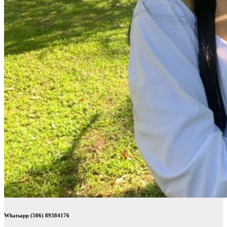
Whatsapp (506) 89384176