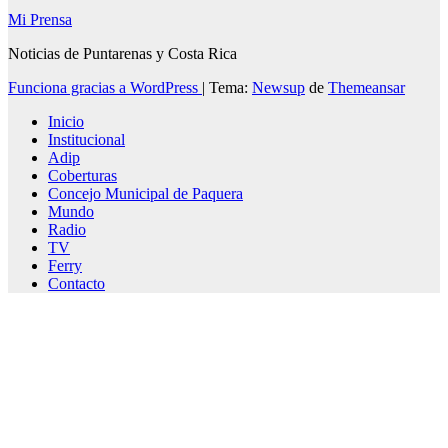
Mi Prensa
Noticias de Puntarenas y Costa Rica
Funciona gracias a WordPress
|
Tema:
Newsup
de
Themeansar
Inicio
Institucional
Adip
Coberturas
Concejo Municipal de Paquera
Mundo
Radio
TV
Ferry
Contacto