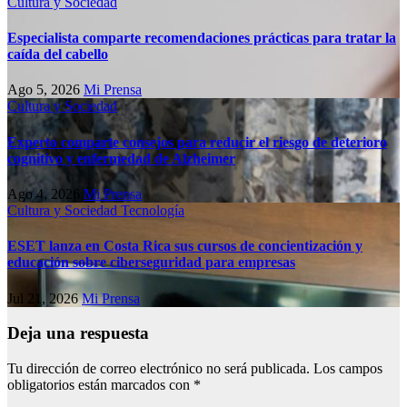
Cultura y Sociedad
Especialista comparte recomendaciones prácticas para tratar la
caída del cabello
Ago 5, 2026
Mi Prensa
Cultura y Sociedad
Experto comparte consejos para reducir el riesgo de deterioro
cognitivo у enfermedad de Alzheimer
Ago 4, 2026
Mi Prensa
Cultura y Sociedad
Tecnología
ESET lanza en Costa Rica sus cursos de concientización y
educación sobre ciberseguridad para empresas
Jul 21, 2026
Mi Prensa
Deja una respuesta
Tu dirección de correo electrónico no será publicada.
Los campos
obligatorios están marcados con
*