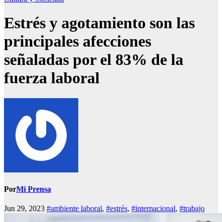
Estrés y agotamiento son las
principales afecciones
señaladas por el 83% de la
fuerza laboral
Por
Mi Prensa
Jun 29, 2023
#ambiente laboral
,
#estrés
,
#internacional
,
#trabajo