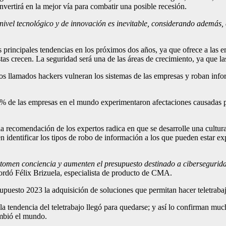
nvertirá en la mejor vía para combatir una posible recesión.
 nivel tecnológico y de innovación es inevitable, considerando además
s principales tendencias en los próximos dos años, ya que ofrece a las em
s crecen. La seguridad será una de las áreas de crecimiento, ya que las
los llamados hackers vulneran los sistemas de las empresas y roban info
90% de las empresas en el mundo experimentaron afectaciones causadas 
s, la recomendación de los expertos radica en que se desarrolle una cultu
 identificar los tipos de robo de información a los que pueden estar ex
tomen conciencia
y aumenten el presupuesto destinado a ciberseguridad
ordó Félix Brizuela, especialista de producto de CMA.
esupuesto 2023 la adquisición de soluciones que permitan hacer teletraba
la tendencia del teletrabajo llegó para quedarse; y así lo confirman m
ambió el mundo.