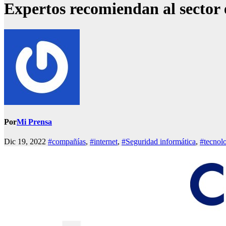
Expertos recomiendan al sector e
Por
Mi Prensa
Dic 19, 2022
#compañías
,
#internet
,
#Seguridad informática
,
#tecnol