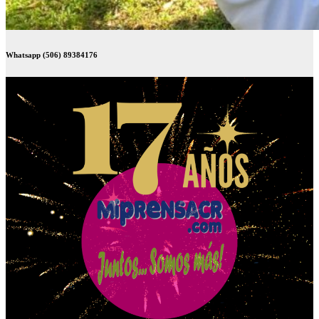
Whatsapp (506) 89384176