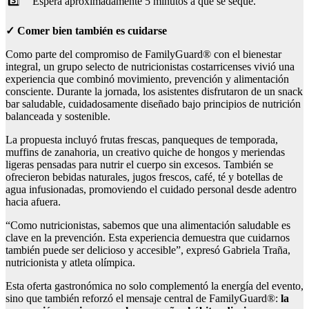
3️⃣
Esperá aproximadamente 5 minutos a que se seque.
✓
Comer bien también es cuidarse
Como parte del compromiso de FamilyGuard® con el bienestar
integral, un grupo selecto de nutricionistas costarricenses vivió una
experiencia que combinó movimiento, prevención y alimentación
consciente. Durante la jornada, los asistentes disfrutaron de un snack
bar saludable, cuidadosamente diseñado bajo principios de nutrición
balanceada y sostenible.
La propuesta incluyó frutas frescas, panqueques de temporada,
muffins de zanahoria, un creativo quiche de hongos y meriendas
ligeras pensadas para nutrir el cuerpo sin excesos. También se
ofrecieron bebidas naturales, jugos frescos, café, té y botellas de
agua infusionadas, promoviendo el cuidado personal desde adentro
hacia afuera.
“Como nutricionistas, sabemos que una alimentación saludable es
clave en la prevención. Esta experiencia demuestra que cuidarnos
también puede ser delicioso y accesible”, expresó Gabriela Traña,
nutricionista y atleta olímpica.
Esta oferta gastronómica no solo complementó la energía del evento,
sino que también reforzó el mensaje central de FamilyGuard®:
la