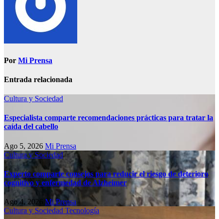
Por
Mi Prensa
Entrada relacionada
Cultura y Sociedad
Especialista comparte recomendaciones prácticas para tratar la
caída del cabello
Ago 5, 2026
Mi Prensa
Cultura y Sociedad
Experto comparte consejos para reducir el riesgo de deterioro
cognitivo у enfermedad de Alzheimer
Ago 4, 2026
Mi Prensa
Cultura y Sociedad
Tecnología