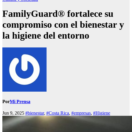
FamilyGuard® fortalece su
compromiso con el bienestar y
la higiene del entorno
Por
Mi Prensa
Jun 9, 2025
#bienestar
,
#Costa Rica
,
#empresas
,
#Higiene