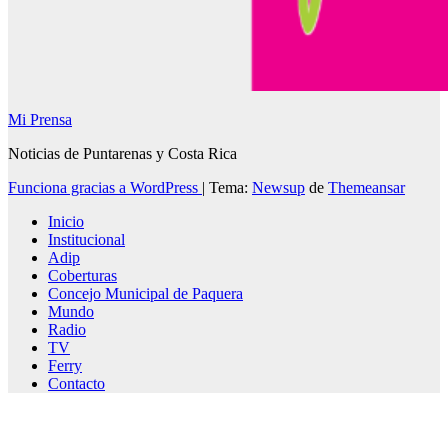
Mi Prensa
Noticias de Puntarenas y Costa Rica
Funciona gracias a WordPress
|
Tema:
Newsup
de
Themeansar
Inicio
Institucional
Adip
Coberturas
Concejo Municipal de Paquera
Mundo
Radio
TV
Ferry
Contacto