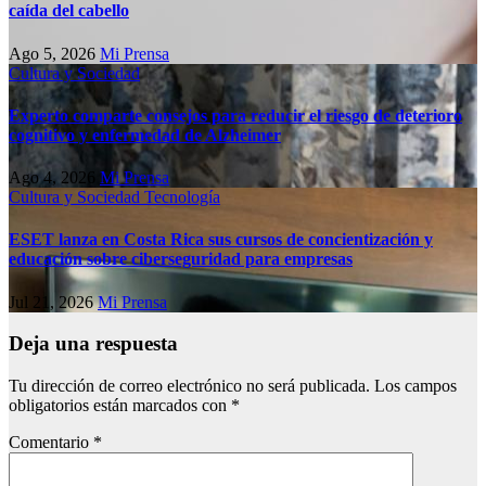
caída del cabello
Ago 5, 2026
Mi Prensa
Cultura y Sociedad
Experto comparte consejos para reducir el riesgo de deterioro
cognitivo у enfermedad de Alzheimer
Ago 4, 2026
Mi Prensa
Cultura y Sociedad
Tecnología
ESET lanza en Costa Rica sus cursos de concientización y
educación sobre ciberseguridad para empresas
Jul 21, 2026
Mi Prensa
Deja una respuesta
Tu dirección de correo electrónico no será publicada.
Los campos
obligatorios están marcados con
*
Comentario
*