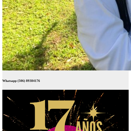
Whatsapp (506) 89384176