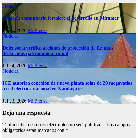
Noticias
Jornada comunitaria fortalece el desarrollo en Miramar
Jul 25, 2026
Mi Prensa
Noticias
Defensoría verifica acciones de protección de Ermitas
declaradas patrimonio nacional
Jul 24, 2026
Mi Prensa
Noticias
ICE autoriza conexión de nueva planta solar de 20 megavatios
a red eléctrica nacional en Nandayure
Jul 23, 2026
Mi Prensa
Deja una respuesta
Tu dirección de correo electrónico no será publicada.
Los campos
obligatorios están marcados con
*