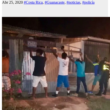
Abr 25, 2020
#Costa Rica
,
#Guanacaste
,
#noticias
,
#policía