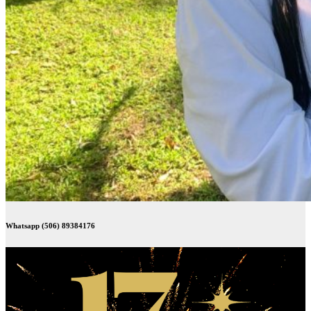
Whatsapp (506) 89384176