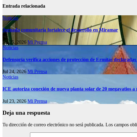
Entrada relacionada
Noticias
Jornada comunitaria fortalece el desarrollo en Miramar
Jul 25, 2026
Mi Prensa
Noticias
Defensoría verifica acciones de protección de Ermitas declaradas
Jul 24, 2026
Mi Prensa
Noticias
ICE autoriza conexión de nueva planta solar de 20 megavatios a 
Jul 23, 2026
Mi Prensa
Deja una respuesta
Tu dirección de correo electrónico no será publicada.
Los campos obli