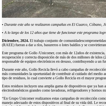
•
Durante este año se realizaron campañas en El Guarco, Cóbano, J
•
A lo largo de los 12 años que tiene de funcionar este programa logr
Diciembre
, 2024.
El trabajo conjunto de comunidadescomprometidas y
(RAEE) fueran a dar a ríos, basureros o lotes baldíos y se convirtiera
Este programa de Gollo /Unicomer, con más de 12años de existencia, c
recuperación y correcta disposición de más de dos millones de kilos (2 
responsable de equipos electrónicos en desuso, contribuyendo a un fu
Durante este año, Gollo Recicla llevó a cabo campañas de recolecció
más comunidades la oportunidad de contribuir al cuidado del medio am
tipo de residuos, lo cual convierte a Gollo Recicla en el mayor progr
Estos residuos incluyen una amplia gama de dispositivos que ya han agot
electrodomésticos grandes como lavadoras, refrigeradores y hornos m
“En Grupo Unicomer realizamos estas campañas de recolección como par
manejo adecuado de estos dispositivos al final de su vida útil. Le r