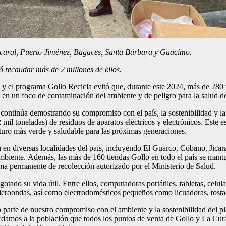
icaral, Puerto Jiménez, Bagaces, Santa Bárbara y Guácimo.
ó recaudar más de 2 millones de kilos.
 el programa Gollo Recicla evitó que, durante este 2024, más de 280 
n en un foco de contaminación del ambiente y de peligro para la salud de
ontinúa demostrando su compromiso con el país, la sostenibilidad y la 
mil toneladas) de residuos de aparatos eléctricos y electrónicos. Este e
turo más verde y saludable para las próximas generaciones.
n en diversas localidades del país, incluyendo El Guarco, Cóbano, Jica
biente. Además, las más de 160 tiendas Gollo en todo el país se mantuv
ama permanente de recolección autorizado por el Ministerio de Salud.
ado su vida útil. Entre ellos, computadoras portátiles, tabletas, celular
icroondas, así como electrodomésticos pequeños como licuadoras, tost
te de nuestro compromiso con el ambiente y la sostenibilidad del plan
ecordamos a la población que todos los puntos de venta de Gollo y La 