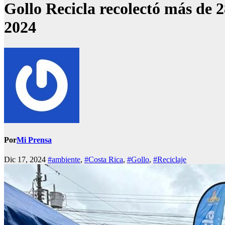
Gollo Recicla recolectó más de 28
2024
Por
Mi Prensa
Dic 17, 2024
#ambiente
,
#Costa Rica
,
#Gollo
,
#Reciclaje