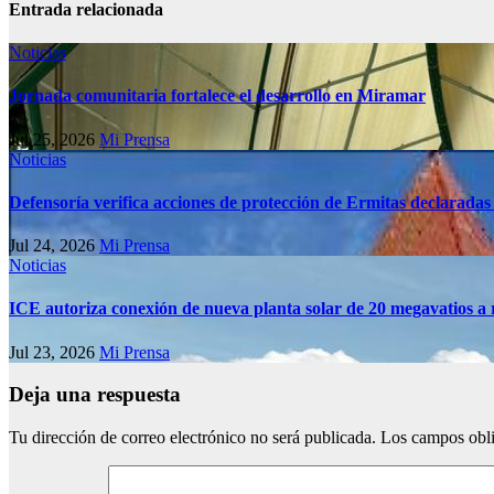
Entrada relacionada
Noticias
Jornada comunitaria fortalece el desarrollo en Miramar
Jul 25, 2026
Mi Prensa
Noticias
Defensoría verifica acciones de protección de Ermitas declaradas
Jul 24, 2026
Mi Prensa
Noticias
ICE autoriza conexión de nueva planta solar de 20 megavatios a 
Jul 23, 2026
Mi Prensa
Deja una respuesta
Tu dirección de correo electrónico no será publicada.
Los campos obli