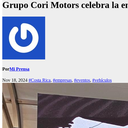
Grupo Cori Motors celebra la e
Por
Mi Prensa
Nov 18, 2024
#Costa Rica
,
#empresas
,
#eventos
,
#vehículos